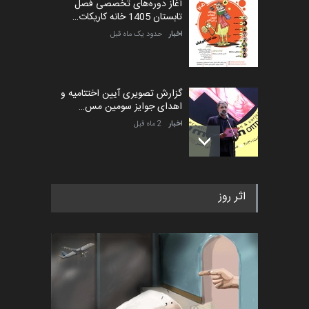
آغاز دوره‌های تخصصی فصل
تابستان 1405 خانه کاریکات…
اخبار
حدود یک ماه قبل
گزارش تصویری آیین اختتامیه و
اهدای جوایز سومین مس…
اخبار
2 ماه قبل
به یاد اردوغان باشول (۱۹۳۶–
اثر روز
۲۰۲۶)
اخبار
2 ماه قبل
رویداد کارگاهی کارتون و پوستر
«ایران سربلند» به ا…
اخبار
6 ماه قبل