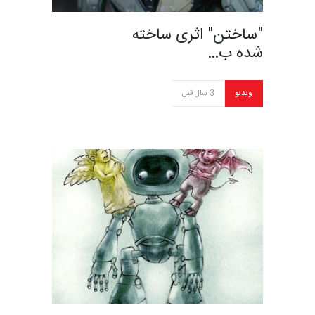
"ساختن" اثری ساخته
شده ب…
ویدیو
3 سال قبل