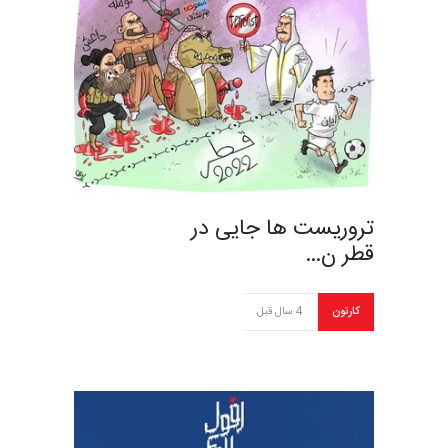
تروریست ها جایی در
قطر ن…
کارتون
4 سال قبل