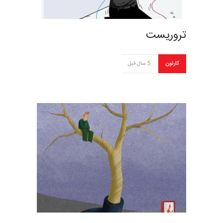
تروریست
کارتون
5 سال قبل