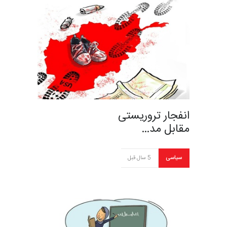
انفجار تروریستی
مقابل مد…
سیاسی
5 سال قبل