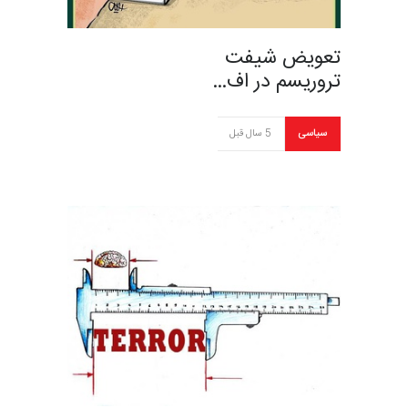
تعویض شیفت
تروریسم در اف…
سیاسی
5 سال قبل