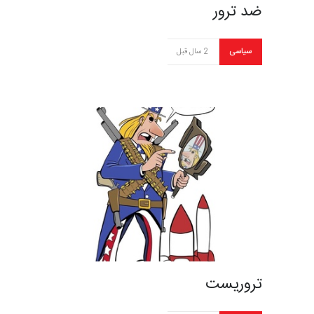
ضد ترور
سیاسی
2 سال قبل
تروریست