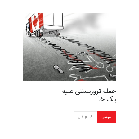
حمله تروریستی علیه
یک خا…
سیاسی
5 سال قبل