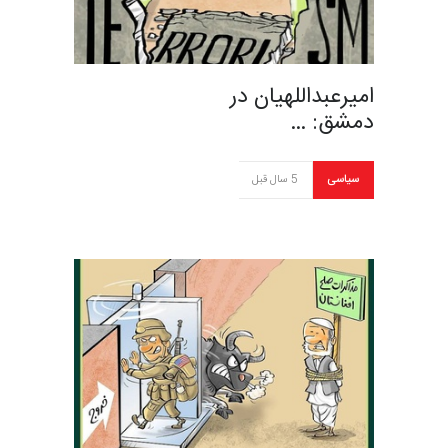
امیرعبداللهیان در
دمشق: …
سیاسی
5 سال قبل