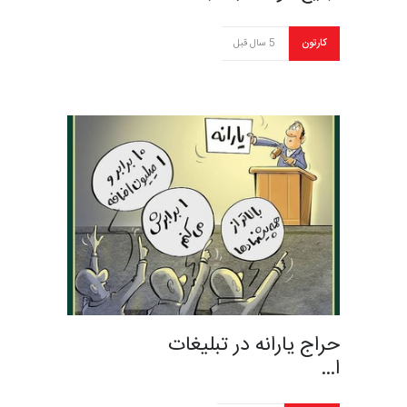
کارتون
5 سال قبل
حراج یارانه در تبلیغات
ا…