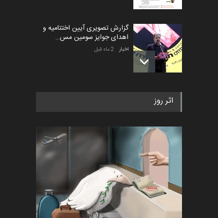
گزارش تصویری آیین اختتامیه و
اهدای جوایز سومین مس…
اخبار
2 ماه قبل
به یاد اردوغان باشول (۱۹۳۶–
اثر روز
۲۰۲۶)
اخبار
2 ماه قبل
رویداد کارگاهی کارتون و پوستر
«ایران سربلند» به ا…
اخبار
6 ماه قبل