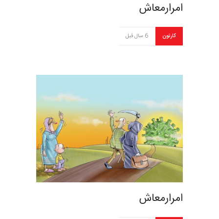
امرارمعاش
کارتون
6 سال قبل
امرارمعاش