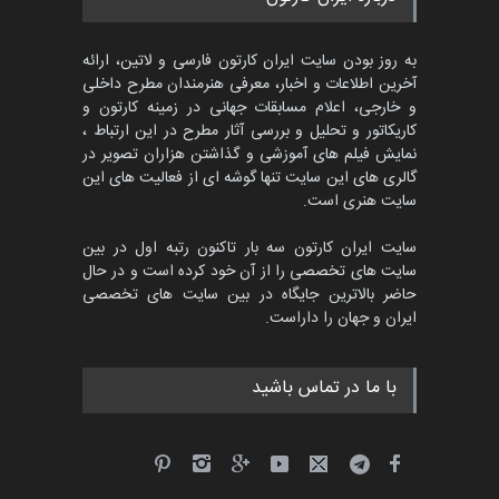
دوغان، ترکیه،…
مهلت
2 ماه دیگر
به روز بودن سایت ایران کارتون فارسی و لاتین، ارائه
آخرین اطلاعات و اخبار، معرفی هنرمندان مطرح داخلی
و خارجی، اعلام مسابقات جهانی در زمینه کارتون و
کاریکاتور و تحلیل و بررسی آثار مطرح در این ارتباط ،
مسابقۀ بین‌المللی کارتون و
کاریکاتور «البغلی…
نمایش فیلم های آموزشی و گذاشتن هزاران تصویر در
گالری های این سایت تنها گوشه ای از فعالیت های این
مهلت
3 ماه دیگر
سایت هنری است.
سایت ایران کارتون سه بار تاکنون رتبه اول در بین
سایت های تخصصی را از آن خود کرده است و در حال
پنجمین مسابقۀ بین‌المللی
حاضر بالاترین جایگاه در بین سایت های تخصصی
کارتون CARTUNION ، …
ایران و جهان را داراست.
مهلت
3 ماه دیگر
با ما در تماس باشید
جشنواره بین‌المللی کارتون
مدارس پرتغال، ۲۰۲۷
مهلت
4 ماه دیگر