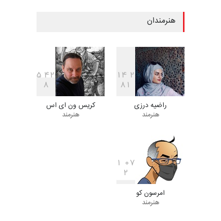
مهلت
7 روز دیگر
هنرمندان
فراخوان مسابقۀ بین‌المللی
کارتون و تصویرگری،…
مهلت
7 روز دیگر
5
4
2
1
4
2
8
8
1
راضیه درزی
کریس ون ای اس
ششمین جشنوارۀ بین‌المللی
هنرمند
هنرمند
کارتون «لبخند دریا»…
مهلت
22 روز دیگر
1
0
7
2
دومین جشنواره بین‌المللی طنز
لیمیرا، برزیل، …
امرسون کو
مهلت
22 روز دیگر
هنرمند