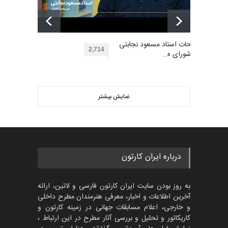
مسابقه بین‌المللی کارتون آیدین
دوغان، ترکیه،…
بهترین آثار کارتون جهان بخش -
مهلت
توضیحات استاد مسعود نجابتی
2 ماه دیگر
453
2,714
عضو شورای ه…
گالری
حدود یک ماه قبل
ویدیو
مسابقۀ بین‌المللی کارتون و
کاریکاتور «البغلی…
نمایش بیشتر
بهترین آثار کارتون جهان بخش -
مهلت
3 ماه دیگر
452
گالری
حدود یک ماه قبل
پنجمین مسابقۀ بین‌المللی
درباره ایران کارتون
کارتون CARTUNION ، …
مهلت
3 ماه دیگر
به روز بودن سایت ایران کارتون فارسی و لاتین، ارائه
آخرین اطلاعات و اخبار، معرفی هنرمندان مطرح داخلی
و خارجی، اعلام مسابقات جهانی در زمینه کارتون و
کاریکاتور و تحلیل و بررسی آثار مطرح در این ارتباط ،
جشنواره بین‌المللی کارتون