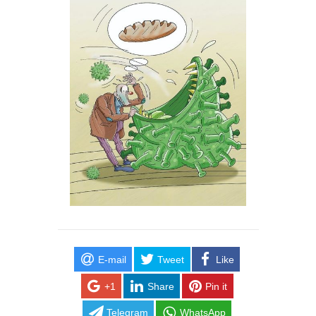
E-mail
Tweet
Like
+1
Share
Pin it
Telegram
WhatsApp