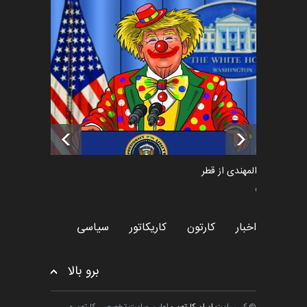
فراخوان رویداد کارگاهی کارتون و
پوستر "ایران سربل…
اخبار
6 ماه قبل
تسلیت به همکار | سهراب خیری
اخبار
6 ماه قبل
سعد المهندی از قطر
سیاسی
اخبار
کارتون
کاریکاتور
سیاسی
برو بالا
© کپی رایت
ایران کارتون
- اولین سایت تخصصی کارتون و