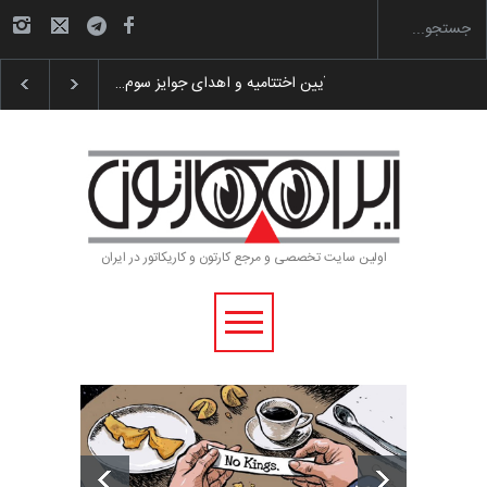
 پوستر «ایران سربلند»…
به یاد اردوغان باشول (۱۹۳۶–۲۰۲۶)
اولین سایت تخصصی و مرجع کارتون و کاریکاتور در ایران