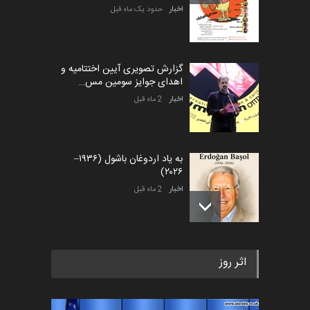
اخبار
حدود یک ماه قبل
گزارش تصویری آیین اختتامیه و
اهدای جوایز سومین مس…
اخبار
2 ماه قبل
به یاد اردوغان باشول (۱۹۳۶–
۲۰۲۶)
اخبار
2 ماه قبل
رویداد کارگاهی کارتون و پوستر
اثر روز
«ایران سربلند» به ا…
اخبار
6 ماه قبل