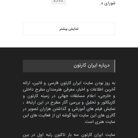
453
2,721
عضو شورای ه…
گالری
حدود یک ماه قبل
ویدیو
اولین مسابقۀ بین‌المللی کارتون
کتابخانۀ ممتا…
نمایش بیشتر
بهترین آثار کارتون جهان بخش -
مهلت
2 ماه دیگر
452
گالری
حدود یک ماه قبل
مسابقه بین‌المللی کارتون آیدین
درباره ایران کارتون
دوغان، ترکیه،…
مهلت
2 ماه دیگر
به روز بودن سایت ایران کارتون فارسی و لاتین، ارائه
آخرین اطلاعات و اخبار، معرفی هنرمندان مطرح داخلی
و خارجی، اعلام مسابقات جهانی در زمینه کارتون و
کاریکاتور و تحلیل و بررسی آثار مطرح در این ارتباط ،
مسابقۀ بین‌المللی کارتون و
کاریکاتور «البغلی…
نمایش فیلم های آموزشی و گذاشتن هزاران تصویر در
گالری های این سایت تنها گوشه ای از فعالیت های این
مهلت
3 ماه دیگر
سایت هنری است.
سایت ایران کارتون سه بار تاکنون رتبه اول در بین