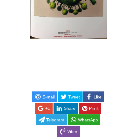
E-mail
Tweet
Like
+1
Share
Pin it
Telegram
WhatsApp
Viber