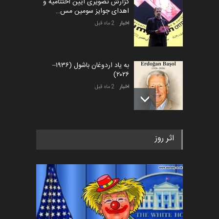
گزارش تصویری آیین اختتامیه و
اهدای جوایز سومین مس…
اخبار
2 ماه قبل
به یاد اردوغان باشول (۱۹۳۶–
۲۰۲۶)
اخبار
2 ماه قبل
رویداد کارگاهی کارتون و پوستر
اثر روز
«ایران سربلند» به ا…
اخبار
6 ماه قبل
فراخوان رویداد کارگاهی کارتون و
پوستر "ایران سربل…
اخبار
6 ماه قبل