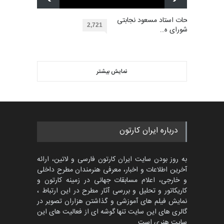
آفریقا، مراکش…
گالری آثار منتخب کارتون های
مهلت
توضیحات استاد مسعود نجابتی
2 ماه دیگر
گرگلی باکاس…
2,721
عضو شورای ه…
گالری
29 روز قبل
ویدیو
اولین مسابقۀ بین‌المللی کارتون
کتابخانۀ ممتا…
نمایش بیشتر
بهترین آثار کارتون جهان بخش -
مهلت
2 ماه دیگر
453
گالری
حدود یک ماه قبل
مسابقه بین‌المللی کارتون آیدین
درباره ایران کارتون
دوغان، ترکیه،…
مهلت
2 ماه دیگر
به روز بودن سایت ایران کارتون فارسی و لاتین، ارائه
آخرین اطلاعات و اخبار، معرفی هنرمندان مطرح داخلی
و خارجی، اعلام مسابقات جهانی در زمینه کارتون و
کاریکاتور و تحلیل و بررسی آثار مطرح در این ارتباط ،
مسابقۀ بین‌المللی کارتون و
کاریکاتور «البغلی…
نمایش فیلم های آموزشی و گذاشتن هزاران تصویر در
گالری های این سایت تنها گوشه ای از فعالیت های این
مهلت
3 ماه دیگر
سایت هنری است.