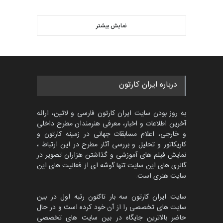
مسابقۀ بین‌المللی کارتون و
کاریکاتور «البغلی…
نمایش بیشتر
بهترین آثار کارتون جهان بخش -
مهلت
3 ماه دیگر
452
گالری
حدود یک ماه قبل
پنجمین مسابقۀ بین‌المللی
درباره ایران کارتون
کارتون CARTUNION ، …
مهلت
3 ماه دیگر
به روز بودن سایت ایران کارتون فارسی و لاتین، ارائه
آخرین اطلاعات و اخبار، معرفی هنرمندان مطرح داخلی
و خارجی، اعلام مسابقات جهانی در زمینه کارتون و
کاریکاتور و تحلیل و بررسی آثار مطرح در این ارتباط ،
جشنواره بین‌المللی کارتون
مدارس پرتغال، ۲۰۲۷
نمایش فیلم های آموزشی و گذاشتن هزاران تصویر در
گالری های این سایت تنها گوشه ای از فعالیت های این
مهلت
4 ماه دیگر
سایت هنری است.
سایت ایران کارتون سه بار تاکنون رتبه اول در بین
سایت های تخصصی را از آن خود کرده است و در حال
پنجمین مسابقۀ بین‌المللی
حاضر بالاترین جایگاه در بین سایت های تخصصی
کارتون طنز «کلاه‌ای…