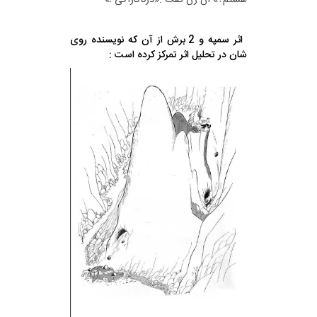
هستم؟» آن زن گفت :«درناکازاکی !»
اثر سمپه و 2 برش از آن که نویسنده روی
شان در تحلیل اثر تمرکز کرده است :