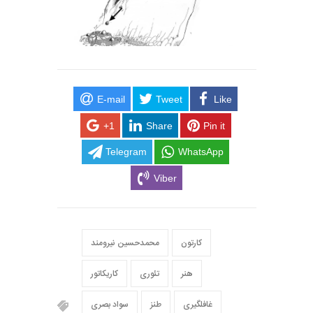
E-mail
Tweet
Like
+1
Share
Pin it
Telegram
WhatsApp
Viber
کارتون
محمدحسین نیرومند
هنر
تئوری
کاریکاتور
غافلگیری
طنز
سواد بصری