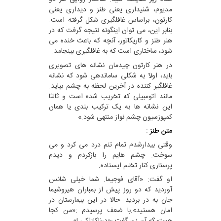
مدیوم، شنیداری یعنی طنز و دیداری یعنی
کارتون، براساس غافلگیری شکل گرفته است.
بنابر این، می توان اینگونه نتیجه گرفت که در
هنر طنز و کاریکاتور، آنچه که باعث خنده می
شود، ساختاری است که به غافلگیری بینجامد.
در هنر کارتون چیدمان نشانه های تصویری
باید، اولآ به شکلی ساماندهی شود که نشانه
غافلگیر کننده در آخرین لحظه به چشم بیاید.
مانند اتومبیلی که تخریب شده است و ثالثا
این نشانه‌ ها به یک ترکیب بندی یا همان
کمپوزسیون چشم نواز منتهی شود.»
متن طنز :
وقتی بیدارشدم تمام تنم درد می کرد و می
سوخت. چشم هایم را بازکردم و دیدم
پرستاری کنار تختم ایستاده.
او گفت: «آقای فوجیما. شما خیلی شانس
آوردید که دو روز پیش از بمباران هیروشیما
جان به در بردید. حالا در این بیمارستان در
امان هستید».با ضعف پرسیدم :«من کجا