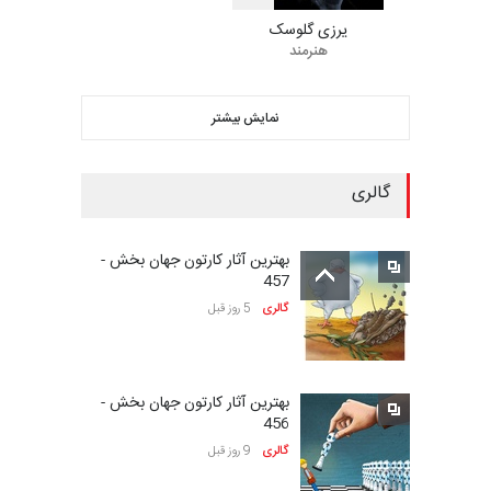
یرزی گلوسک
هنرمند
سومین نمایشگاه بین‌المللی
کاریکاتور شنگژو، چ…
نمایش بیشتر
مهلت
25 روز دیگر
گالری
بیست‌و‌یکمین جشنواره
بین‌المللی کارتون سولین…
بهترین آثار کارتون جهان بخش -
مهلت
25 روز دیگر
457
گالری
5 روز قبل
نمایشگاه بین المللی کارتون”
پرواز پروانه ها …
بهترین آثار کارتون جهان بخش -
مهلت
26 روز دیگر
456
گالری
9 روز قبل