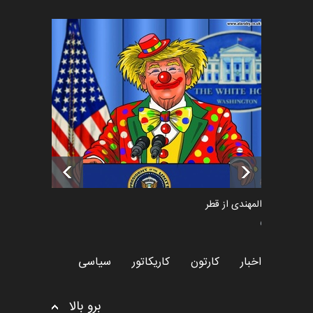
فراخوان رویداد کارگاهی کارتون و
پوستر "ایران سربل…
اخبار
6 ماه قبل
تسلیت به همکار | سهراب خیری
اخبار
6 ماه قبل
سعد المهندی از قطر
سیاسی
اخبار
کارتون
کاریکاتور
سیاسی
برو بالا