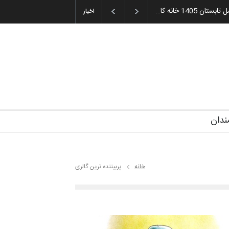
میه و اهدای جوایز سوم…
اخبار
ندان
خانه
پربیننده ترین گالری