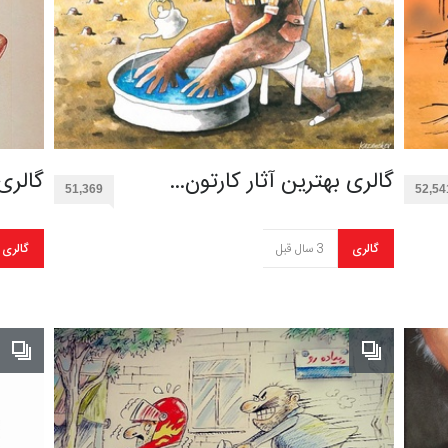
گالری بهترین آثار کارتون…
گالری
51,369
52,54
گالری
3 سال قبل
گالری