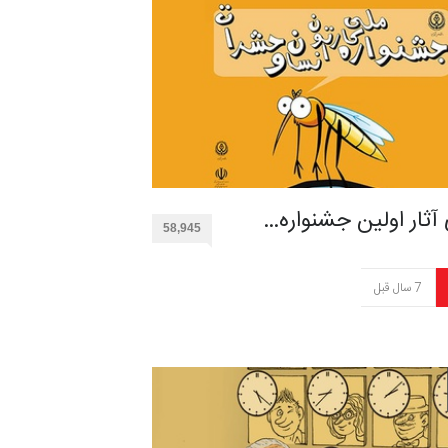
 آثار اولین جشنواره…
58,945
7 سال قبل