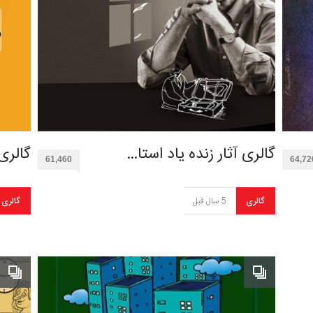
گالری آثار زنده یاد استا…
گالری
61,460
64,72
گالری
5 سال قبل
گالری