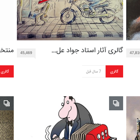
گالری آثار استاد جواد عل…
منتخب
45,469
47,81
گالری
7 سال قبل
گالری