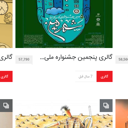
گالری پنجمین جشنواره ملی…
گالری
57,790
58,56
گالری
7 سال قبل
گالری