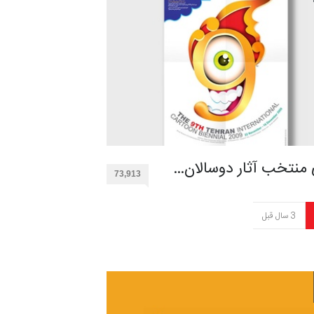
 منتخب آثار دوسالان…
73,913
3 سال قبل