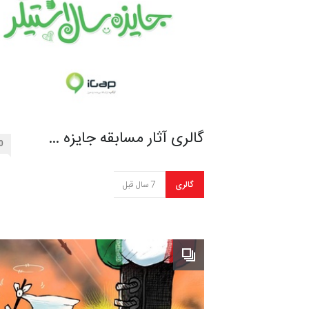
گالری آثار مسابقه جایزه …
0
گالری
7 سال قبل