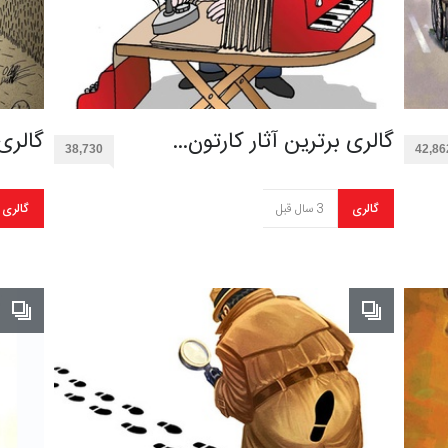
گالری برترین آثار کارتون…
گالری
38,730
42,86
گالری
3 سال قبل
گالری