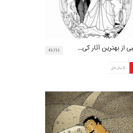
ی از بهترین آثار کی…
43,711
6 سال قبل