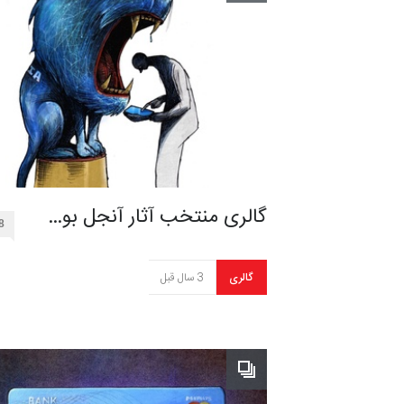
گالری منتخب آثار آنجل بو…
8
گالری
3 سال قبل