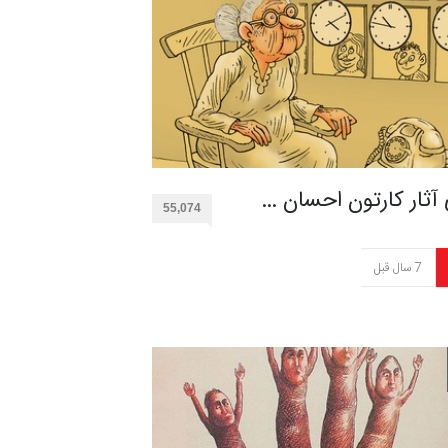
 آثار کارتون احسان …
55,074
7 سال قبل