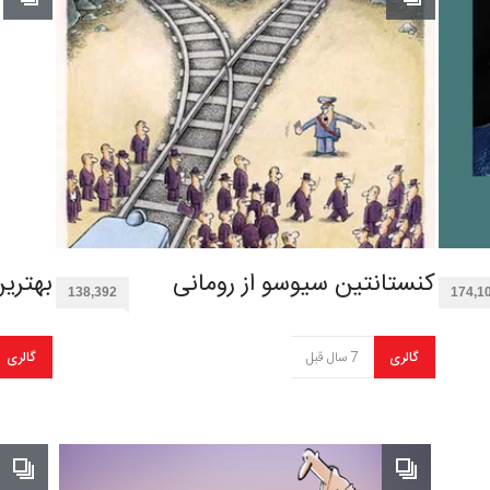
کنستانتین سیوسو از رومانی
بهتری
138,392
174,1
گالری
7 سال قبل
گالری