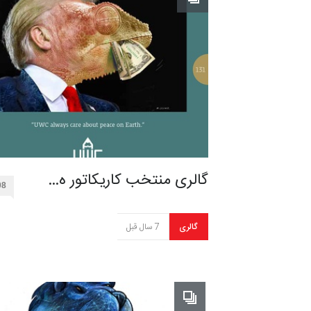
گالری منتخب کاریکاتور ه…
08
گالری
7 سال قبل