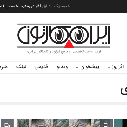
ه بین‌المل…
به یاد اردوغان باشول (۱۹۳۶–۲۰۲۶)
2 ماه قبل
گزارش تصویری آیین اختتا
اولین سایت تخصصی و مرجع کارتون و کاریکاتور در ایران
اثر روز
پیشخوان
ویدیو
قدیمی
لینک
هنرم
ی