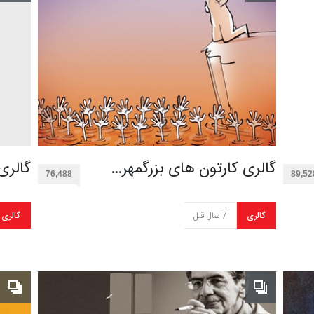
گالری کارتون های بزرگمهر…
گالری
76,488
89,52
گالری
7 سال قبل
گالری