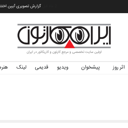
یران سربلند»…
به یاد اردوغان باشول (۱۹۳۶–۲۰۲۶)
2 ماه قبل
گزارش تصویری آیین اختتا
اولین سایت تخصصی و مرجع کارتون و کاریکاتور در ایران
اثر روز
پیشخوان
ویدیو
قدیمی
لینک
هنرم