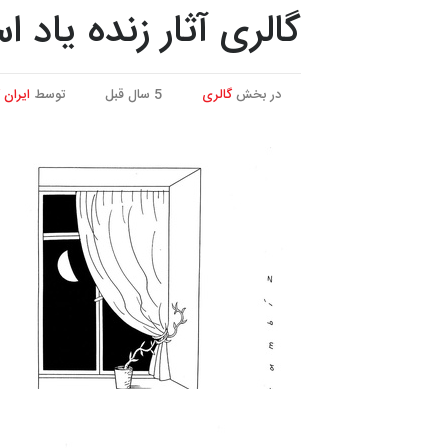
گالری آثار زنده یاد 
در بخش
گالری
5 سال قبل
توسط
ایران 