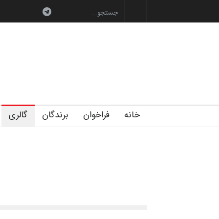
های تخصصی فصل تابستان 1405 خانه کا…
رویداد کارگاهی کارتون و پوستر «ا
خانه
فراخوان
برندگان
گالری