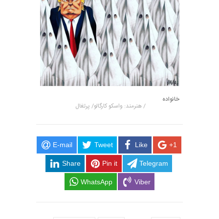
خانواده
/ هنرمند: واسکو کارگالو/ پرتغال
E-mail
Tweet
Like
+1
Share
Pin it
Telegram
WhatsApp
Viber