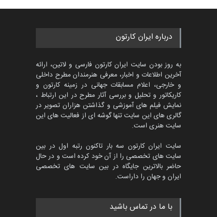
گالری
حدود یک ماه قبل
مسابقه بین‌المللی کارتون آیدین
درباره ایران کارتون
دوغان، ترکیه،…
مهلت
2 ماه دیگر
به روز بودن سایت ایران کارتون فارسی و لاتین، ارائه
آخرین اطلاعات و اخبار، معرفی هنرمندان مطرح داخلی
و خارجی، اعلام مسابقات جهانی در زمینه کارتون و
کاریکاتور و تحلیل و بررسی آثار مطرح در این ارتباط ،
مسابقۀ بین‌المللی کارتون و
کاریکاتور «البغلی…
نمایش فیلم های آموزشی و گذاشتن هزاران تصویر در
گالری های این سایت تنها گوشه ای از فعالیت های این
مهلت
3 ماه دیگر
سایت هنری است.
سایت ایران کارتون سه بار تاکنون رتبه اول در بین
سایت های تخصصی را از آن خود کرده است و در حال
پنجمین مسابقۀ بین‌المللی
حاضر بالاترین جایگاه در بین سایت های تخصصی
کارتون CARTUNION ، …
ایران و جهان را داراست.
مهلت
3 ماه دیگر
با ما در تماس باشید