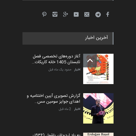
جشنواره بین‌المللی کارتون
مدارس پرتغال، ۲۰۲۷
مهلت
4 ماه دیگر
آخرین اخبار
پنجمین مسابقۀ بین‌المللی
کارتون طنز «کلاه‌ای…
آغاز دوره‌های تخصصی فصل
مهلت
5 ماه دیگر
تابستان 1405 خانه کاریکات…
اخبار
حدود یک ماه قبل
گزارش تصویری آیین اختتامیه و
اهدای جوایز سومین مس…
اخبار
2 ماه قبل
به یاد اردوغان باشول (۱۹۳۶–