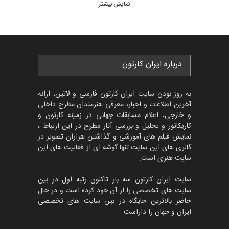
کاریکاتور «البغلی…
نمایش بیشتر
بهترین آثار کارتون جهان بخش -
مهلت
3 ماه دیگر
452
گالری
حدود یک ماه قبل
پنجمین مسابقۀ بین‌المللی
درباره ایران کارتون
کارتون CARTUNION ، …
مهلت
3 ماه دیگر
به روز بودن سایت ایران کارتون فارسی و لاتین، ارائه
آخرین اطلاعات و اخبار، معرفی هنرمندان مطرح داخلی
و خارجی، اعلام مسابقات جهانی در زمینه کارتون و
کاریکاتور و تحلیل و بررسی آثار مطرح در این ارتباط ،
جشنواره بین‌المللی کارتون
مدارس پرتغال، ۲۰۲۷
نمایش فیلم های آموزشی و گذاشتن هزاران تصویر در
گالری های این سایت تنها گوشه ای از فعالیت های این
مهلت
4 ماه دیگر
سایت هنری است.
سایت ایران کارتون سه بار تاکنون رتبه اول در بین
سایت های تخصصی را از آن خود کرده است و در حال
پنجمین مسابقۀ بین‌المللی
حاضر بالاترین جایگاه در بین سایت های تخصصی
کارتون طنز «کلاه‌ای…
ایران و جهان را داراست.
مهلت
5 ماه دیگر