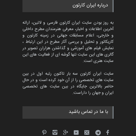
مسابقه بین‌المللی کارتون آیدین
درباره ایران کارتون
دوغان، ترکیه،…
مهلت
2 ماه دیگر
به روز بودن سایت ایران کارتون فارسی و لاتین، ارائه
آخرین اطلاعات و اخبار، معرفی هنرمندان مطرح داخلی
و خارجی، اعلام مسابقات جهانی در زمینه کارتون و
کاریکاتور و تحلیل و بررسی آثار مطرح در این ارتباط ،
پنجمین مسابقۀ بین‌المللی
کارتون CARTUNION ، …
نمایش فیلم های آموزشی و گذاشتن هزاران تصویر در
گالری های این سایت تنها گوشه ای از فعالیت های این
مهلت
3 ماه دیگر
سایت هنری است.
سایت ایران کارتون سه بار تاکنون رتبه اول در بین
سایت های تخصصی را از آن خود کرده است و در حال
مسابقۀ بین‌المللی کارتون و
حاضر بالاترین جایگاه در بین سایت های تخصصی
کاریکاتور «البغلی…
ایران و جهان را داراست.
مهلت
3 ماه دیگر
با ما در تماس باشید
جشنواره بین‌المللی کارتون
مدارس پرتغال، ۲۰۲۷
مهلت
4 ماه دیگر