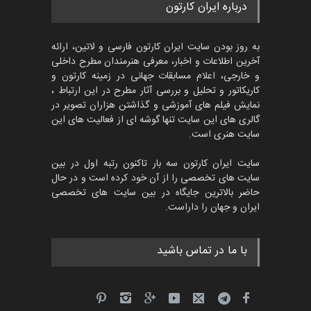
پنجمین مسابقۀ بین‌المللی
درباره ایران کارتون
کارتون طنز «کلاه‌ای…
مهلت
5 ماه دیگر
به روز بودن سایت ایران کارتون فارسی و لاتین، ارائه
آخرین اطلاعات و اخبار، معرفی هنرمندان مطرح داخلی
و خارجی، اعلام مسابقات جهانی در زمینه کارتون و
کاریکاتور و تحلیل و بررسی آثار مطرح در این ارتباط ،
بیست و هشتمین مسابقه
بین‌المللی آزاد طراحی ط…
نمایش فیلم های آموزشی و گذاشتن هزاران تصویر در
گالری های این سایت تنها گوشه ای از فعالیت های این
مهلت
8 روز دیگر
سایت هنری است.
سایت ایران کارتون سه بار تاکنون رتبه اول در بین
سایت های تخصصی را از آن خود کرده است و در حال
پنجمین مسابقۀ بین‌المللی
حاضر بالاترین جایگاه در بین سایت های تخصصی
کارتون و کاریکاتور …
ایران و جهان را داراست.
مهلت
9 روز دیگر
با ما در تماس باشید