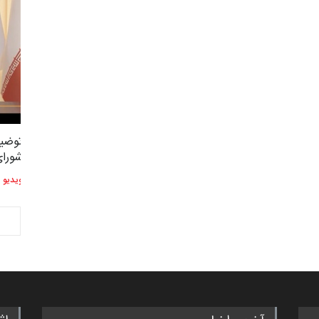
"مرز" و حریم شخصی
توضی
3,420
2
شورا
ویدیو
ویدیو