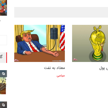
ش
گا
 پول
معتاد به نفت
سیاسی