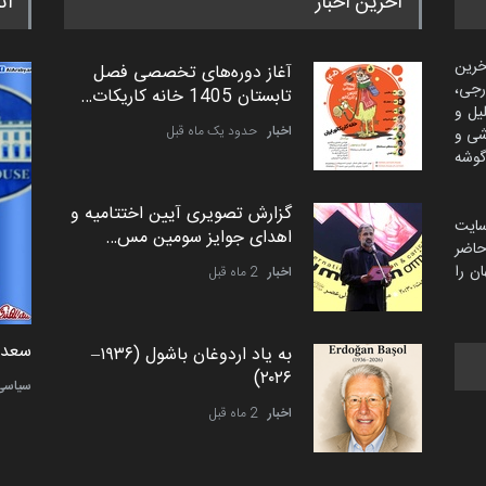
آخرین اخبار
اث
خرین
آغاز دوره‌های تخصصی فصل
رجی،
تابستان 1405 خانه کاریکات…
لیل و
اخبار
حدود یک ماه قبل
شی و
گوشه
گزارش تصویری آیین اختتامیه و
سایت
اهدای جوایز سومین مس…
اضر
ن را
اخبار
2 ماه قبل
دمیر نواک از کرواسی
سعد ا
به یاد اردوغان باشول (۱۹۳۶–
۲۰۲۶)
کارتون
سیاسی
اخبار
2 ماه قبل