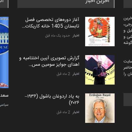
آخرین اخبار
اث
خرین
آغاز دوره‌های تخصصی فصل
رجی،
تابستان 1405 خانه کاریکات…
لیل و
اخبار
حدود یک ماه قبل
شی و
گوشه
گزارش تصویری آیین اختتامیه و
سایت
اهدای جوایز سومین مس…
اضر
ن را
اخبار
2 ماه قبل
دمیر نواک از کرواسی
سعد ا
به یاد اردوغان باشول (۱۹۳۶–
۲۰۲۶)
کارتون
سیاسی
اخبار
2 ماه قبل