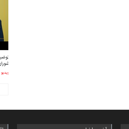
توضیحات استاد دوست محمدی عضو
توضیح
2,604
3
شورای هنری…
شورای
ویدیو
ویدیو