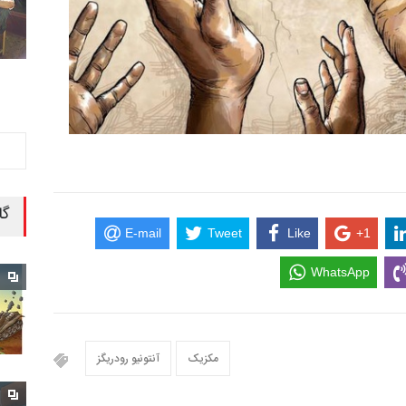
گا
E-mail
Tweet
Like
+1
WhatsApp
مکزیک
آنتونیو رودریگز