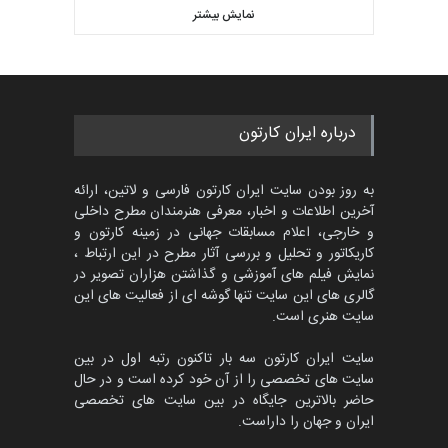
کاریکاتور «البغلی…
نمایش بیشتر
بهترین آثار کارتون جهان بخش -
مهلت
3 ماه دیگر
452
گالری
حدود یک ماه قبل
پنجمین مسابقۀ بین‌المللی
درباره ایران کارتون
کارتون CARTUNION ، …
مهلت
3 ماه دیگر
به روز بودن سایت ایران کارتون فارسی و لاتین، ارائه
آخرین اطلاعات و اخبار، معرفی هنرمندان مطرح داخلی
و خارجی، اعلام مسابقات جهانی در زمینه کارتون و
کاریکاتور و تحلیل و بررسی آثار مطرح در این ارتباط ،
جشنواره بین‌المللی کارتون
مدارس پرتغال، ۲۰۲۷
نمایش فیلم های آموزشی و گذاشتن هزاران تصویر در
گالری های این سایت تنها گوشه ای از فعالیت های این
مهلت
4 ماه دیگر
سایت هنری است.
سایت ایران کارتون سه بار تاکنون رتبه اول در بین
سایت های تخصصی را از آن خود کرده است و در حال
پنجمین مسابقۀ بین‌المللی
حاضر بالاترین جایگاه در بین سایت های تخصصی
کارتون طنز «کلاه‌ای…
ایران و جهان را داراست.
مهلت
5 ماه دیگر