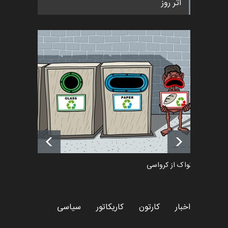
اثر روز
پوستر "ایران سربل…
اخبار
6 ماه قبل
تسلیت به همکار | سهراب خیری
اخبار
6 ماه قبل
آغاز دوره‌های تخصصی فصل
تابستان 1405 خانه کاریکات…
اخبار
حدود یک ماه قبل
دمیر نواک از کرواسی
کارتون
اخبار
کارتون
کاریکاتور
سیاسی