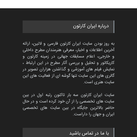
452
گالری
حدود یک ماه قبل
مسابقۀ بین‌المللی کارتون و
درباره ایران کارتون
کاریکاتور «البغلی…
مهلت
3 ماه دیگر
به روز بودن سایت ایران کارتون فارسی و لاتین، ارائه
آخرین اطلاعات و اخبار، معرفی هنرمندان مطرح داخلی
و خارجی، اعلام مسابقات جهانی در زمینه کارتون و
کاریکاتور و تحلیل و بررسی آثار مطرح در این ارتباط ،
پنجمین مسابقۀ بین‌المللی
کارتون CARTUNION ، …
نمایش فیلم های آموزشی و گذاشتن هزاران تصویر در
گالری های این سایت تنها گوشه ای از فعالیت های این
مهلت
3 ماه دیگر
سایت هنری است.
سایت ایران کارتون سه بار تاکنون رتبه اول در بین
سایت های تخصصی را از آن خود کرده است و در حال
جشنواره بین‌المللی کارتون
حاضر بالاترین جایگاه در بین سایت های تخصصی
مدارس پرتغال، ۲۰۲۷
ایران و جهان را داراست.
مهلت
4 ماه دیگر
با ما در تماس باشید