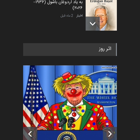
به یاد اردوغان باشول (۱۹۳۶–
۲۰۲۶)
اخبار
2 ماه قبل
رویداد کارگاهی کارتون و پوستر
اثر روز
«ایران سربلند» به ا…
اخبار
6 ماه قبل
فراخوان رویداد کارگاهی کارتون و
پوستر "ایران سربل…
اخبار
6 ماه قبل
تسلیت به همکار | سهراب خیری
اخبار
6 ماه قبل