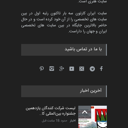
سایت هنری است.
سایت ایران کارتون سه بار تاکنون رتبه اول در بین
سایت های تخصصی را از آن خود کرده است و در حال
پنجمین مسابقۀ بین‌المللی
حاضر بالاترین جایگاه در بین سایت های تخصصی
کارتون CARTUNION ، …
ایران و جهان را داراست.
مهلت
3 ماه دیگر
با ما در تماس باشید
جشنواره بین‌المللی کارتون
مدارس پرتغال، ۲۰۲۷
مهلت
4 ماه دیگر
آخرین اخبار
پنجمین مسابقۀ بین‌المللی
کارتون طنز «کلاه‌ای…
لیست شرکت کنندگان یازدهمین
مهلت
5 ماه دیگر
جشنواره بین‌المللی کا…
اخبار
حدود 18 ساعت قبل