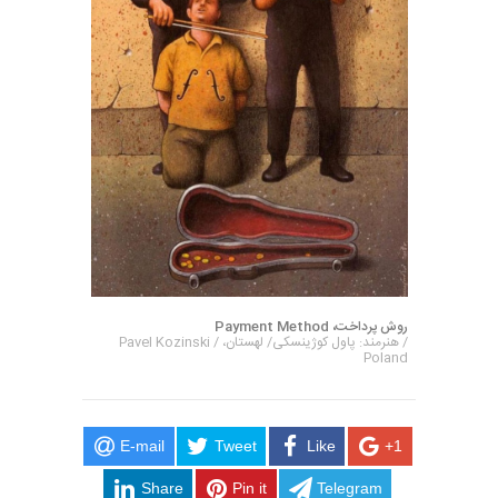
روش پرداخت، Payment Method
/ هنرمند: پاول کوژینسکی/ لهستان، Pavel Kozinski /
Poland
E-mail
Tweet
Like
+1
Share
Pin it
Telegram