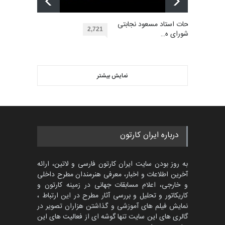
نهمین مسابقۀ بین‌المللی کارتون
آفریقا، مراکش…
گالری آثار منتخب کارتون های
مهلت
توضیحات استاد مسعود نجابتی
2 ماه دیگر
گرگلی باکاس…
2,721
عضو شورای ه…
گالری
29 روز قبل
ویدیو
اولین مسابقۀ بین‌المللی کارتون
کتابخانۀ ممتا…
نمایش بیشتر
بهترین آثار کارتون جهان بخش -
مهلت
2 ماه دیگر
453
گالری
حدود یک ماه قبل
مسابقه بین‌المللی کارتون آیدین
درباره ایران کارتون
دوغان، ترکیه،…
مهلت
2 ماه دیگر
به روز بودن سایت ایران کارتون فارسی و لاتین، ارائه
آخرین اطلاعات و اخبار، معرفی هنرمندان مطرح داخلی
و خارجی، اعلام مسابقات جهانی در زمینه کارتون و
کاریکاتور و تحلیل و بررسی آثار مطرح در این ارتباط ،
مسابقۀ بین‌المللی کارتون و
کاریکاتور «البغلی…
نمایش فیلم های آموزشی و گذاشتن هزاران تصویر در
گالری های این سایت تنها گوشه ای از فعالیت های این
مهلت
3 ماه دیگر