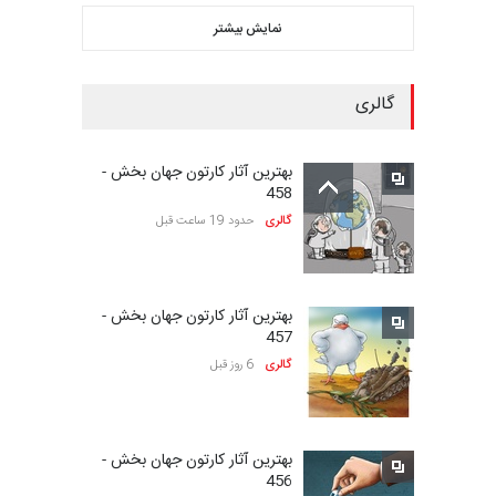
کارتون «حیوانات»،…
نمایش بیشتر
مهلت
22 روز دیگر
گالری
بیست‌و‌یکمین جشنواره
بین‌المللی کارتون سولین…
بهترین آثار کارتون جهان بخش -
مهلت
23 روز دیگر
458
گالری
حدود 19 ساعت قبل
سومین نمایشگاه بین‌المللی
کاریکاتور شنگژو، چ…
بهترین آثار کارتون جهان بخش -
مهلت
23 روز دیگر
457
گالری
6 روز قبل
نمایشگاه بین المللی کارتون”
پرواز پروانه ها …
بهترین آثار کارتون جهان بخش -
مهلت
25 روز دیگر
456