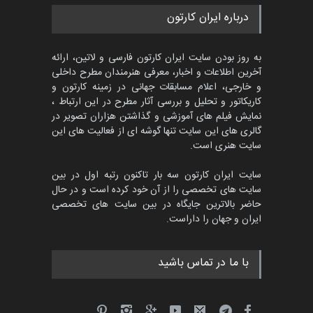
پنجمین مسابقۀ بین‌المللی
درباره ایران کارتون
کارتون CARTUNION ، …
مهلت
3 ماه دیگر
به روز بودن سایت ایران کارتون فارسی و لاتین، ارائه
آخرین اطلاعات و اخبار، معرفی هنرمندان مطرح داخلی
و خارجی، اعلام مسابقات جهانی در زمینه کارتون و
کاریکاتور و تحلیل و بررسی آثار مطرح در این ارتباط ،
جشنواره بین‌المللی کارتون
مدارس پرتغال، ۲۰۲۷
نمایش فیلم های آموزشی و گذاشتن هزاران تصویر در
گالری های این سایت تنها گوشه ای از فعالیت های این
مهلت
4 ماه دیگر
سایت هنری است.
سایت ایران کارتون سه بار تاکنون رتبه اول در بین
سایت های تخصصی را از آن خود کرده است و در حال
پنجمین مسابقۀ بین‌المللی
حاضر بالاترین جایگاه در بین سایت های تخصصی
کارتون طنز «کلاه‌ای…
ایران و جهان را داراست.
مهلت
5 ماه دیگر
با ما در تماس باشید