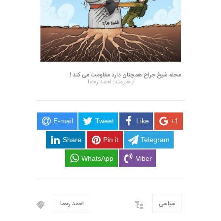
محله شیخ جراح همچنان دارد مقاومت می کند !
/ هنرمند: احمد رحما
E-mail
Tweet
Like
+1
Share
Pin it
Telegram
WhatsApp
Viber
سیاسی
احمد رحما