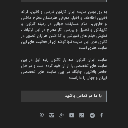
مهلت
3 ماه دیگر
به روز بودن سایت ایران کارتون فارسی و لاتین، ارائه
آخرین اطلاعات و اخبار، معرفی هنرمندان مطرح داخلی
و خارجی، اعلام مسابقات جهانی در زمینه کارتون و
کاریکاتور و تحلیل و بررسی آثار مطرح در این ارتباط ،
جشنواره بین‌المللی کارتون
مدارس پرتغال، ۲۰۲۷
نمایش فیلم های آموزشی و گذاشتن هزاران تصویر در
گالری های این سایت تنها گوشه ای از فعالیت های این
مهلت
4 ماه دیگر
سایت هنری است.
سایت ایران کارتون سه بار تاکنون رتبه اول در بین
سایت های تخصصی را از آن خود کرده است و در حال
پنجمین مسابقۀ بین‌المللی
حاضر بالاترین جایگاه در بین سایت های تخصصی
کارتون طنز «کلاه‌ای…
ایران و جهان را داراست.
مهلت
5 ماه دیگر
با ما در تماس باشید