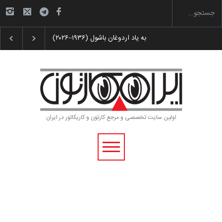
 پوستر «ایران سربلند»…
به یاد اردوغان باشول (۱۹۳۶–۲۰۲۶)
اولین سایت تخصصی و مرجع کارتون و کاریکاتور در ایران