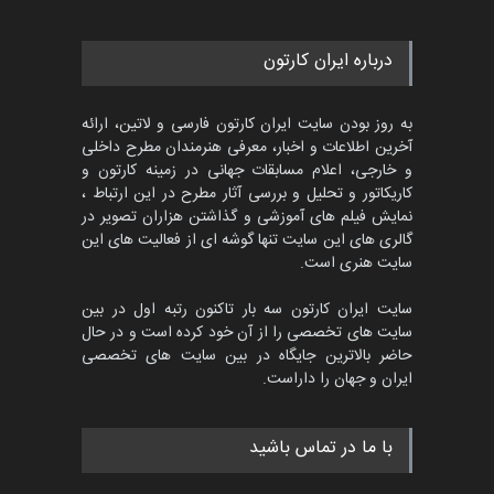
گالری
حدود یک ماه قبل
مسابقه بین‌المللی کارتون آیدین
درباره ایران کارتون
دوغان، ترکیه،…
مهلت
2 ماه دیگر
به روز بودن سایت ایران کارتون فارسی و لاتین، ارائه
آخرین اطلاعات و اخبار، معرفی هنرمندان مطرح داخلی
و خارجی، اعلام مسابقات جهانی در زمینه کارتون و
کاریکاتور و تحلیل و بررسی آثار مطرح در این ارتباط ،
مسابقۀ بین‌المللی کارتون و
کاریکاتور «البغلی…
نمایش فیلم های آموزشی و گذاشتن هزاران تصویر در
گالری های این سایت تنها گوشه ای از فعالیت های این
مهلت
3 ماه دیگر
سایت هنری است.
سایت ایران کارتون سه بار تاکنون رتبه اول در بین
سایت های تخصصی را از آن خود کرده است و در حال
پنجمین مسابقۀ بین‌المللی
حاضر بالاترین جایگاه در بین سایت های تخصصی
کارتون CARTUNION ، …
ایران و جهان را داراست.
مهلت
3 ماه دیگر
با ما در تماس باشید
جشنواره بین‌المللی کارتون