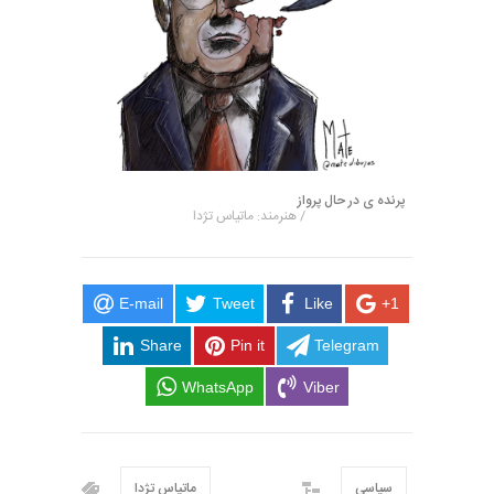
پرنده ی در حال پرواز
/ هنرمند: ماتیاس تژدا
E-mail
Tweet
Like
+1
Share
Pin it
Telegram
WhatsApp
Viber
سیاسی
ماتیاس تژدا