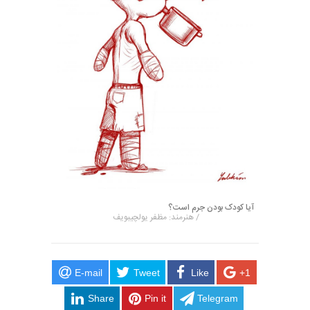
آیا کودک بودن جرم است؟
/ هنرمند: مظفر یولچیبویف
E-mail
Tweet
Like
+1
Share
Pin it
Telegram