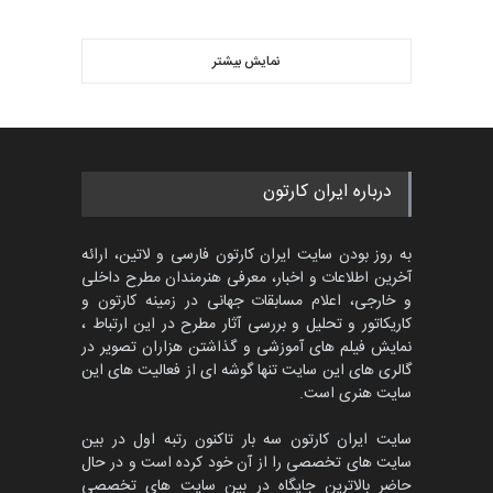
مسابقۀ بین‌المللی کارتون و
کاریکاتور «البغلی…
نمایش بیشتر
بهترین آثار کارتون جهان بخش -
مهلت
3 ماه دیگر
452
گالری
حدود یک ماه قبل
پنجمین مسابقۀ بین‌المللی
درباره ایران کارتون
کارتون CARTUNION ، …
مهلت
3 ماه دیگر
به روز بودن سایت ایران کارتون فارسی و لاتین، ارائه
آخرین اطلاعات و اخبار، معرفی هنرمندان مطرح داخلی
و خارجی، اعلام مسابقات جهانی در زمینه کارتون و
کاریکاتور و تحلیل و بررسی آثار مطرح در این ارتباط ،
جشنواره بین‌المللی کارتون
مدارس پرتغال، ۲۰۲۷
نمایش فیلم های آموزشی و گذاشتن هزاران تصویر در
گالری های این سایت تنها گوشه ای از فعالیت های این
مهلت
4 ماه دیگر
سایت هنری است.
سایت ایران کارتون سه بار تاکنون رتبه اول در بین
سایت های تخصصی را از آن خود کرده است و در حال
پنجمین مسابقۀ بین‌المللی
حاضر بالاترین جایگاه در بین سایت های تخصصی
کارتون طنز «کلاه‌ای…