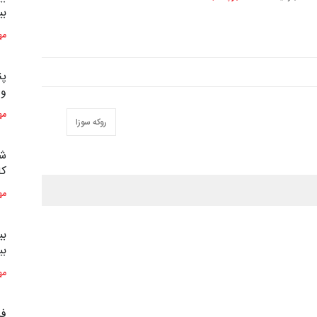
بی
مه
پن
و 
مه
روکه سوزا
شش
کاری
مه
بی
بی
مه
فر