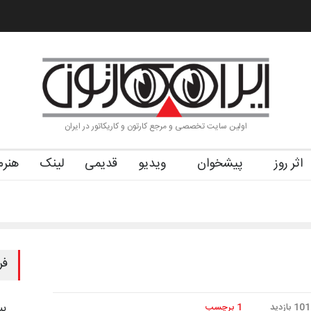
 و اهدای جوایز سوم…
آغاز دوره‌های تخصصی فصل تابستان 1405 خانه کا…
اولین سایت تخصصی و مرجع کارتون و کاریکاتور در ایران
اثر روز
پیشخوان
ویدیو
قدیمی
لینک
هنرم
فر
بی
101 بازدید
1 برچسب