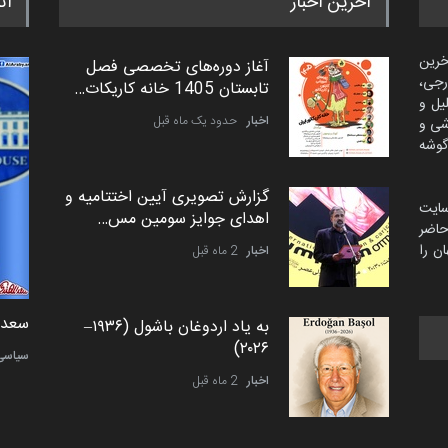
آخرین اخبار
اث
خرین
آغاز دوره‌های تخصصی فصل
رجی،
تابستان 1405 خانه کاریکات…
لیل و
اخبار
حدود یک ماه قبل
شی و
گوشه
گزارش تصویری آیین اختتامیه و
سایت
اهدای جوایز سومین مس…
اضر
ن را
اخبار
2 ماه قبل
دمیر نواک از کرواسی
سعد ا
به یاد اردوغان باشول (۱۹۳۶–
۲۰۲۶)
کارتون
سیاسی
اخبار
2 ماه قبل