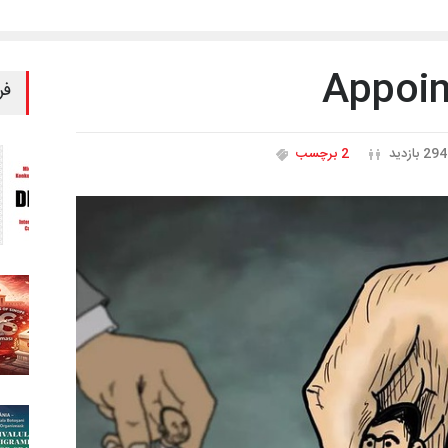
فر
294 بازدید
2 برچسب