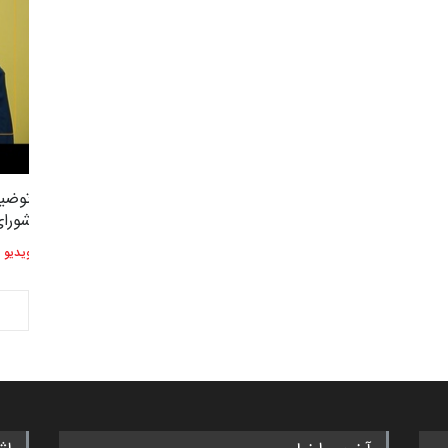
توضیحات استاد دوست محمدی عضو
توضیح
2,604
3
شورای هنری…
شورای
ویدیو
ویدیو