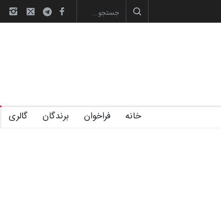
های تخصصی فصل تابستان 1405 خانه کا…
رویداد کارگاهی کارتون و پوستر «ا
خانه
فراخوان
برندگان
گالری