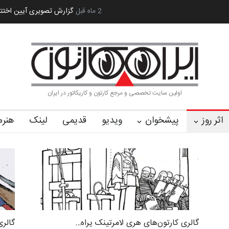
یران سربلند»…
به یاد اردوغان باشول (۱۹۳۶–۲۰۲۶)
2 ماه قبل
گزارش تصویری آیین اختتا
اولین سایت تخصصی و مرجع کارتون و کاریکاتور در ایران
اثر روز
پیشخوان
ویدیو
قدیمی
لینک
هنرم
گالری کارتون‌های هری لامرتینک یراه…
گالری