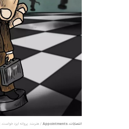
انتصابات، Appointments
/ هنرمند: پروانه ایزد خواست، parvaneh izadkhast