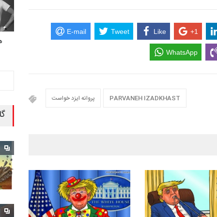
E-mail
Tweet
Like
+1
ه
WhatsApp
PARVANEH IZADKHAST
پروانه ایزد خواست
گا