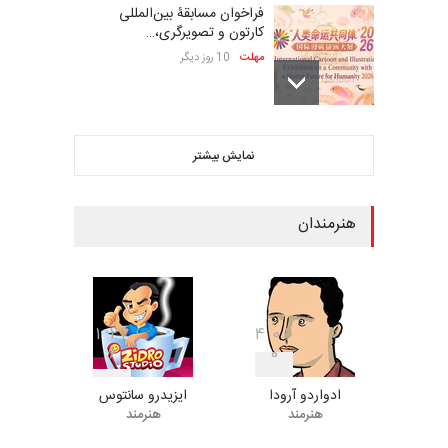
فراخوان مسابقۀ بین‌المللی
کارتون و تصویرگری،…
مهلت
10 روز دیگر
ششمین جشنواره بین‌المللی
نمایش بیشتر
کاریکاتور CIK Damad…
مهلت
10 روز دیگر
هنرمندان
بیست و هشتمین مسابقه
بین‌المللی کارتون لهستا…
مهلت
10 روز دیگر
1
2
2
4
0
1
6
0
ادواردو آرودا
ایزیدرو سانتوس
ششمین جشنوارۀ بین‌المللی
هنرمند
هنرمند
کارتون «لبخند دریا»…