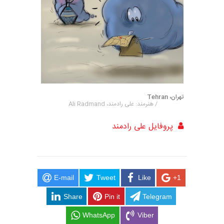
تهران، Tehran
/ هنرمند: علی رادمند، Ali Radmand
پروفایل علی رادمند
E-mail
Tweet
Like
+1
Share
Pin it
Telegram
WhatsApp
Viber