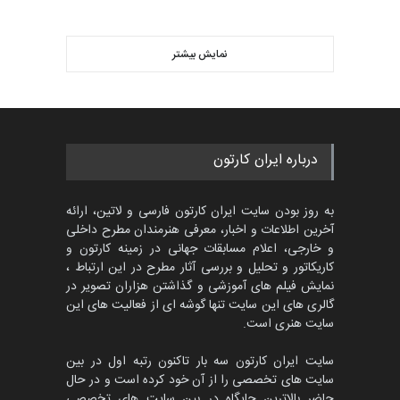
ویدیو
پنجمین مسابقۀ بین‌المللی
کارتون CARTUNION ، …
نمایش بیشتر
بهترین آثار کارتون جهان بخش -
مهلت
3 ماه دیگر
452
گالری
حدود یک ماه قبل
مسابقۀ بین‌المللی کارتون و
درباره ایران کارتون
کاریکاتور «البغلی…
مهلت
3 ماه دیگر
به روز بودن سایت ایران کارتون فارسی و لاتین، ارائه
آخرین اطلاعات و اخبار، معرفی هنرمندان مطرح داخلی
و خارجی، اعلام مسابقات جهانی در زمینه کارتون و
کاریکاتور و تحلیل و بررسی آثار مطرح در این ارتباط ،
جشنواره بین‌المللی کارتون
مدارس پرتغال، ۲۰۲۷
نمایش فیلم های آموزشی و گذاشتن هزاران تصویر در
گالری های این سایت تنها گوشه ای از فعالیت های این
مهلت
4 ماه دیگر
سایت هنری است.
سایت ایران کارتون سه بار تاکنون رتبه اول در بین
سایت های تخصصی را از آن خود کرده است و در حال
پنجمین مسابقۀ بین‌المللی
حاضر بالاترین جایگاه در بین سایت های تخصصی