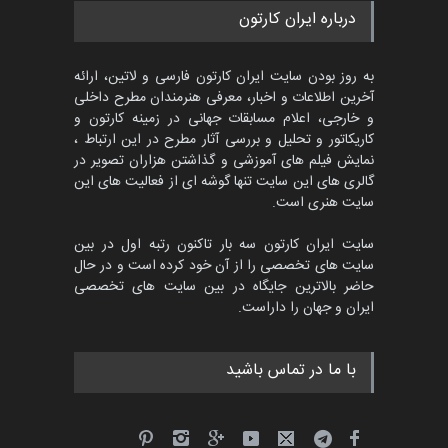
مسابقۀ بین‌المللی کارتون و
درباره ایران کارتون
کاریکاتور «البغلی…
مهلت
3 ماه دیگر
به روز بودن سایت ایران کارتون فارسی و لاتین، ارائه
آخرین اطلاعات و اخبار، معرفی هنرمندان مطرح داخلی
و خارجی، اعلام مسابقات جهانی در زمینه کارتون و
کاریکاتور و تحلیل و بررسی آثار مطرح در این ارتباط ،
جشنواره بین‌المللی کارتون
مدارس پرتغال، ۲۰۲۷
نمایش فیلم های آموزشی و گذاشتن هزاران تصویر در
گالری های این سایت تنها گوشه ای از فعالیت های این
مهلت
4 ماه دیگر
سایت هنری است.
سایت ایران کارتون سه بار تاکنون رتبه اول در بین
سایت های تخصصی را از آن خود کرده است و در حال
پنجمین مسابقۀ بین‌المللی
حاضر بالاترین جایگاه در بین سایت های تخصصی
کارتون طنز «کلاه‌ای…
ایران و جهان را داراست.
مهلت
5 ماه دیگر
با ما در تماس باشید