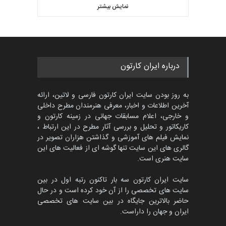
کارتون CARTUNION ، …
نمایش بیشتر
بهترین آثار کارتون جهان بخش -
مهلت
3 ماه دیگر
457
گالری
5 روز قبل
جشنواره بین‌المللی کارتون
درباره ایران کارتون
مدارس پرتغال، ۲۰۲۷
مهلت
4 ماه دیگر
به روز بودن سایت ایران کارتون فارسی و لاتین، ارائه
آخرین اطلاعات و اخبار، معرفی هنرمندان مطرح داخلی
و خارجی، اعلام مسابقات جهانی در زمینه کارتون و
کاریکاتور و تحلیل و بررسی آثار مطرح در این ارتباط ،
پنجمین مسابقۀ بین‌المللی
کارتون طنز «کلاه‌ای…
نمایش فیلم های آموزشی و گذاشتن هزاران تصویر در
گالری های این سایت تنها گوشه ای از فعالیت های این
مهلت
5 ماه دیگر
سایت هنری است.
سایت ایران کارتون سه بار تاکنون رتبه اول در بین
سایت های تخصصی را از آن خود کرده است و در حال
بیست و هشتمین مسابقه
حاضر بالاترین جایگاه در بین سایت های تخصصی
بین‌المللی آزاد طراحی ط…
ایران و جهان را داراست.
مهلت
7 روز دیگر