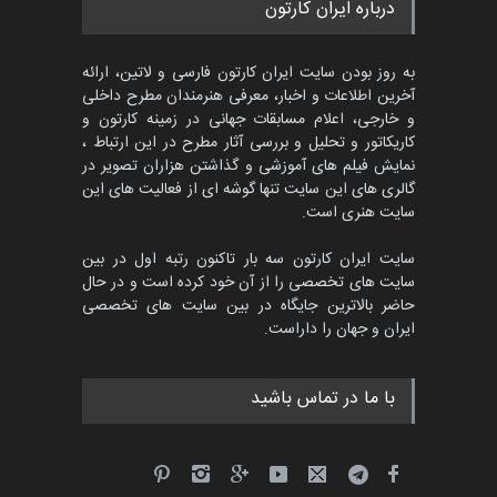
پنجمین مسابقۀ بین‌المللی
درباره ایران کارتون
کارتون CARTUNION ، …
مهلت
3 ماه دیگر
به روز بودن سایت ایران کارتون فارسی و لاتین، ارائه
آخرین اطلاعات و اخبار، معرفی هنرمندان مطرح داخلی
و خارجی، اعلام مسابقات جهانی در زمینه کارتون و
کاریکاتور و تحلیل و بررسی آثار مطرح در این ارتباط ،
جشنواره بین‌المللی کارتون
مدارس پرتغال، ۲۰۲۷
نمایش فیلم های آموزشی و گذاشتن هزاران تصویر در
گالری های این سایت تنها گوشه ای از فعالیت های این
مهلت
4 ماه دیگر
سایت هنری است.
سایت ایران کارتون سه بار تاکنون رتبه اول در بین
سایت های تخصصی را از آن خود کرده است و در حال
پنجمین مسابقۀ بین‌المللی
حاضر بالاترین جایگاه در بین سایت های تخصصی
کارتون طنز «کلاه‌ای…
ایران و جهان را داراست.
مهلت
5 ماه دیگر
با ما در تماس باشید