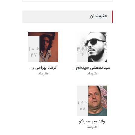
مهلت
8 روز دیگر
هنرمندان
فراخوان مسابقۀ بین‌المللی
کارتون و تصویرگری،…
مهلت
8 روز دیگر
1
0
6
3
2
6
2
7
6
سیدمصطفی سیدشج…
فرهاد بهرامی ر…
ششمین جشنوارۀ بین‌المللی
هنرمند
هنرمند
کارتون «لبخند دریا»…
مهلت
23 روز دیگر
1
2
2
0
8
دهمین جشنوارۀ بین‌المللی
کارتون گالوی ، ایرل…
ولادیمیر سمرنکو
مهلت
24 روز دیگر
هنرمند