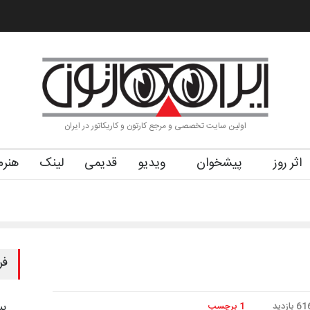
ول (۱۹۳۶–۲۰۲۶)
گزارش تصویری آیین اختتامیه و اهدای جوایز سوم…
آ
اولین سایت تخصصی و مرجع کارتون و کاریکاتور در ایران
اثر روز
پیشخوان
ویدیو
قدیمی
لینک
هنرم
فر
6 بازدید
1 برچسب