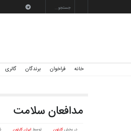
به یاد اردوغان باش
خانه
فراخوان
برندگان
گالری
مدافعان سلامت
در بخش
کارتون
توسط
ایران کارتون
16