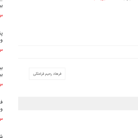
بی
بی
مه
پن
و 
مه
فرهاد رحیم قراملکی
بی
بی
مه
فر