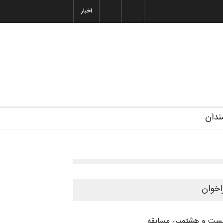
اخبار
غاز دوره‌های تخصصی فصل تابستان 1405 خانه کا…
شنبه ۶ تیر ۱۴۰۵
رویداد کارگاهی کارتون و پوستر «ایران سربلند»…
ندان
اخوان