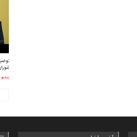
توضیحات استاد دوست محمدی عضو
توضیح
2,604
3
شورای هنری…
شورای
ویدیو
ویدیو