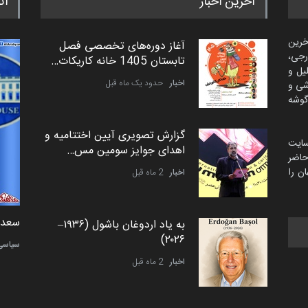
آخرین اخبار
اث
خرین
آغاز دوره‌های تخصصی فصل
رجی،
تابستان 1405 خانه کاریکات…
لیل و
اخبار
حدود یک ماه قبل
شی و
گوشه
گزارش تصویری آیین اختتامیه و
سایت
اهدای جوایز سومین مس…
اضر
ن را
اخبار
2 ماه قبل
دمیر نواک از کرواسی
سعد ا
به یاد اردوغان باشول (۱۹۳۶–
۲۰۲۶)
کارتون
سیاسی
اخبار
2 ماه قبل