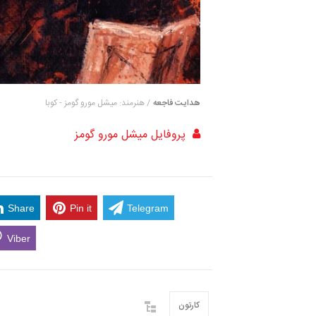
هدایت فاجعه
/ هنرمند: میشل مورو گومز - کوبا
پروفایل میشل مورو گومز
Share
Pin it
Telegram
Viber
کارتون