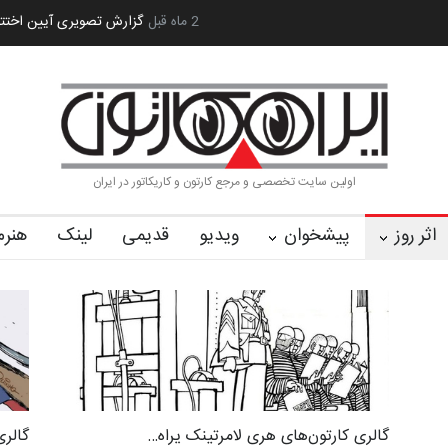
 کا…
2 ماه قبل
رویداد کارگاهی کارتون و پوستر «ایران سربلند»…
به یاد اردوغ
اولین سایت تخصصی و مرجع کارتون و کاریکاتور در ایران
اثر روز
پیشخوان
ویدیو
قدیمی
لینک
هنرم
گالری کارتون‌های هری لامرتینک یراه…
گالری