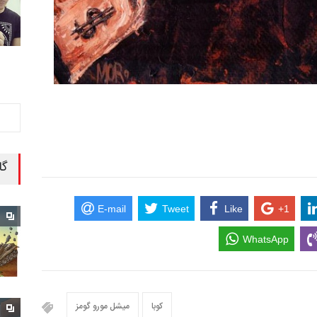
گا
E-mail
Tweet
Like
+1
WhatsApp
کوبا
میشل مورو گومز