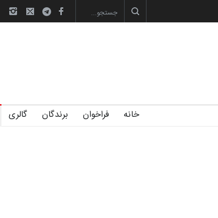
صویری آیین اختتامیه و اهدای جوایز سوم…
آغاز دوره‌های تخصصی فصل تابستان 1405 خانه
خانه
فراخوان
برندگان
گالری