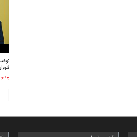
توضیحات استاد دوست محمدی عضو
توضیح
2,614
3
شورای هنری…
شورای
ویدیو
ویدیو