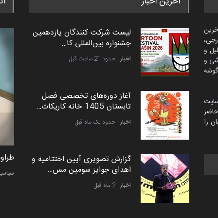
آخرین اخبار
اث
خرین
لیست شرکت کنندگان یازدهمین
رجی،
جشنواره بین‌المللی کا…
لیل و
اخبار
حدود 21 ساعت قبل
شی و
گوشه
آغاز دوره‌های تخصصی فصل
سایت
تابستان 1405 خانه کاریکات…
اضر
ن را
اخبار
حدود یک ماه قبل
طراوت نیکی از ایران
طراوت
گزارش تصویری آیین اختتامیه و
اهدای جوایز سومین مس…
کارتون
سیاسی
اخبار
2 ماه قبل