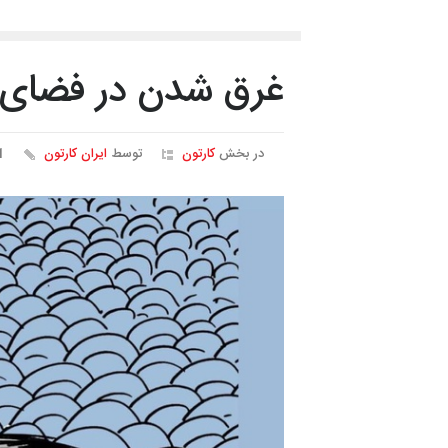
غرق شدن در فضای 
در بخش
کارتون
توسط
ایران کارتون
01