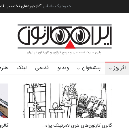
ه بین‌المل…
به یاد اردوغان باشول (۱۹۳۶–۲۰۲۶)
2 ماه قبل
گزارش تصویری آیین اختتا
اولین سایت تخصصی و مرجع کارتون و کاریکاتور در ایران
اثر روز
پیشخوان
ویدیو
قدیمی
لینک
هنرم
گالری کارتون‌های هری لامرتینک یراه…
گالری