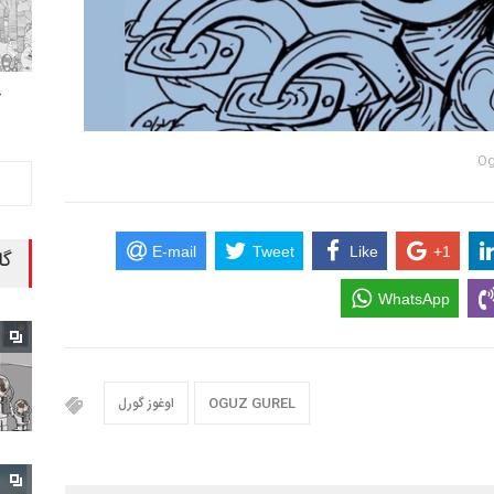
ح
E-mail
Tweet
Like
+1
گا
WhatsApp
OGUZ GUREL
اوغوز گورل