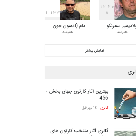
1
2
2
0
یازدهمین مسابقۀ بین‌المللی
1
1
3
3
8
کارتون «حیوانات»،…
لادیمیر سمرنکو
دام (ادسون جون…
مهلت
24 روز دیگر
هنرمند
هنرمند
بیست‌و‌یکمین جشنواره بین‌المللی
نمایش بیشتر
کارتون سولین…
مهلت
25 روز دیگر
لری
سومین نمایشگاه بین‌المللی
بهترین آثار کارتون جهان بخش -
کاریکاتور شنگژو، چ…
456
مهلت
25 روز دیگر
گالری
10 روز قبل
نمایشگاه بین المللی کارتون”
گالری آثار منتخب کارتون های