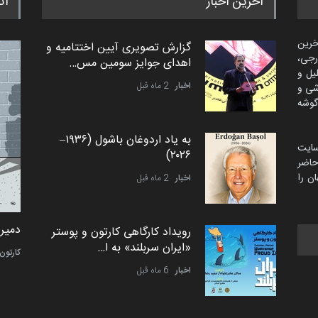
آخرین اخبار
اث
خرین
گزارش تصویری آیین اختتامیه و
رجی،
اهدای جوایز سومین مس…
لیل و
اخبار
2 ماه قبل
شی و
گوشه
به یاد اردوغان باشول (۱۹۳۶–
سایت
۲۰۲۶)
اضر
ن را
اخبار
2 ماه قبل
امین الحباره از عربستان سعودی
دمیر 
رویداد کارگاهی کارتون و پوستر
«ایران سربلند» به ا…
کاریکاتور
کارتون
اخبار
6 ماه قبل