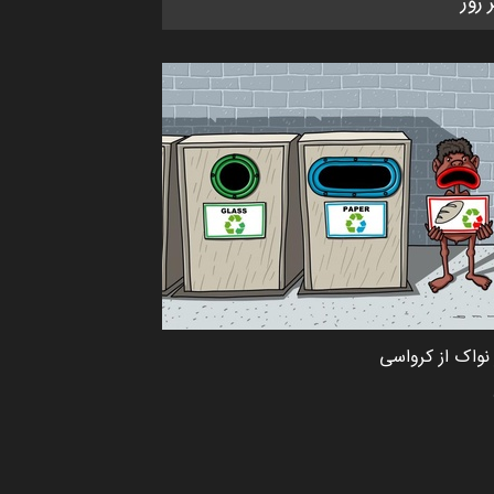
ر روز
CARTUNION ، …
مهلت
3 ماه دیگر
جشنواره بین‌المللی کارتون مدارس
پرتغال، ۲۰۲۷
مهلت
4 ماه دیگر
پنجمین مسابقۀ بین‌المللی کارتون
طنز «کلاه‌ای…
مهلت
5 ماه دیگر
نواک از کرواسی
بیست و هشتمین مسابقه
بین‌المللی آزاد طراحی ط…
مهلت
7 روز دیگر