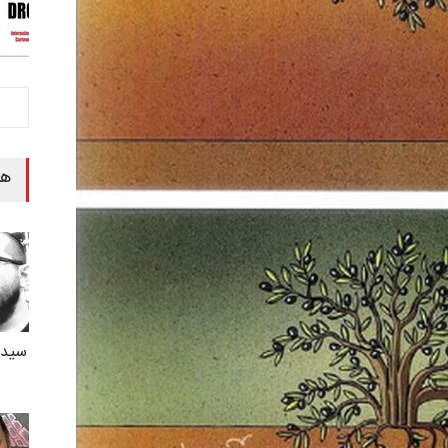
هن
سید