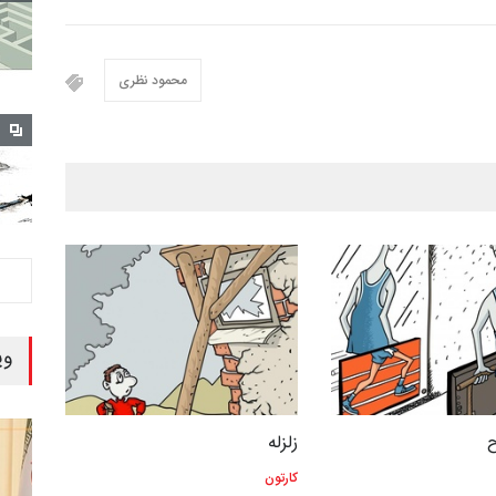
محمود نظری
وی
زلزله
کارتون