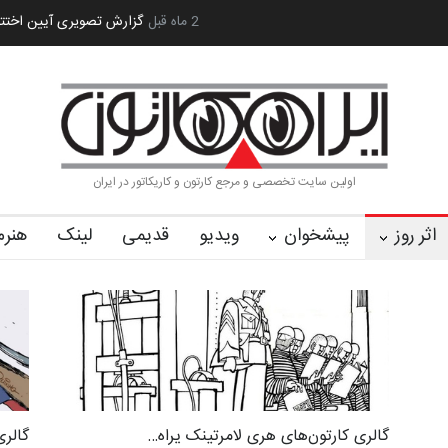
 کا…
2 ماه قبل
رویداد کارگاهی کارتون و پوستر «ایران سربلند»…
به یاد اردوغا
اولین سایت تخصصی و مرجع کارتون و کاریکاتور در ایران
اثر روز
پیشخوان
ویدیو
قدیمی
لینک
هنرم
گالری کارتون‌های هری لامرتینک یراه…
گالری