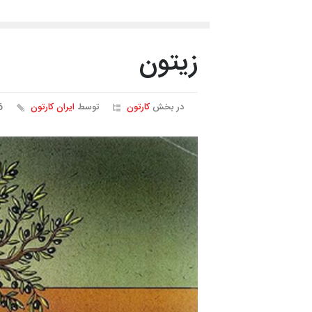
زیتون
در بخش
کارتون
توسط
ایران کارتون
16