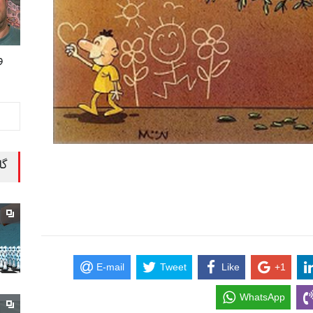
و
گا
E-mail
Tweet
Like
+1
WhatsApp