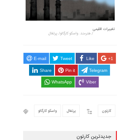
تغییرات اقلیمی
/ هنرمند: واسکو کارگالو/ پرتغال
E-mail
Tweet
Like
+1
Share
Pin it
Telegram
WhatsApp
Viber
کارتون
پرتغال
واسکو کارگالو
جدیدترین کارتون