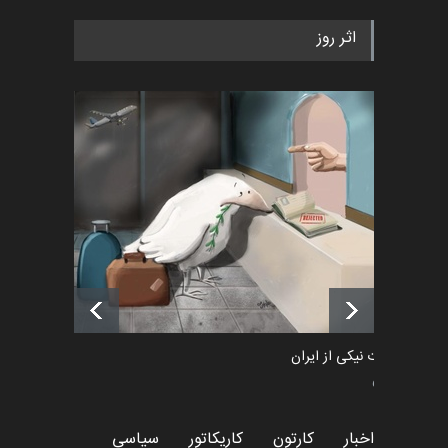
به یاد اردوغان باشول (۱۹۳۶–
اثر روز
۲۰۲۶)
اخبار
2 ماه قبل
رویداد کارگاهی کارتون و پوستر
«ایران سربلند» به ا…
اخبار
6 ماه قبل
فراخوان رویداد کارگاهی کارتون و
پوستر "ایران سربل…
اخبار
6 ماه قبل
طراوت نیکی از ایران
سیاسی
اخبار
کارتون
کاریکاتور
سیاسی