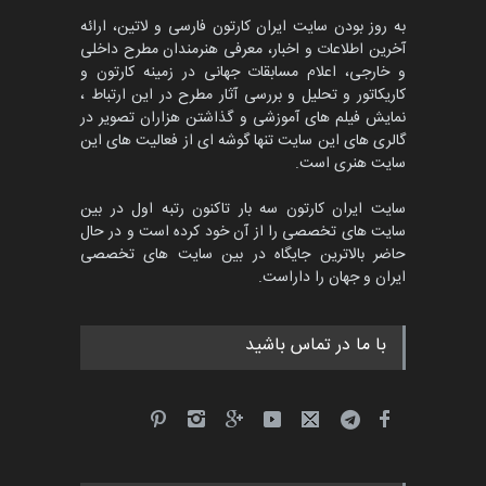
مهلت
2 ماه دیگر
به روز بودن سایت ایران کارتون فارسی و لاتین، ارائه
آخرین اطلاعات و اخبار، معرفی هنرمندان مطرح داخلی
و خارجی، اعلام مسابقات جهانی در زمینه کارتون و
کاریکاتور و تحلیل و بررسی آثار مطرح در این ارتباط ،
مسابقۀ بین‌المللی کارتون و
کاریکاتور «البغلی…
نمایش فیلم های آموزشی و گذاشتن هزاران تصویر در
گالری های این سایت تنها گوشه ای از فعالیت های این
مهلت
3 ماه دیگر
سایت هنری است.
سایت ایران کارتون سه بار تاکنون رتبه اول در بین
سایت های تخصصی را از آن خود کرده است و در حال
پنجمین مسابقۀ بین‌المللی
حاضر بالاترین جایگاه در بین سایت های تخصصی
کارتون CARTUNION ، …
ایران و جهان را داراست.
مهلت
3 ماه دیگر
با ما در تماس باشید
جشنواره بین‌المللی کارتون
مدارس پرتغال، ۲۰۲۷
مهلت
4 ماه دیگر