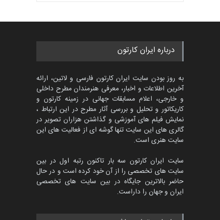
بهترین آثار کارتون جهان بخش -
مهلت
4 ماه دیگر
458
گالری
حدود 23 ساعت قبل
پنجمین مسابقۀ بین‌المللی
درباره ایران کارتون
کارتون طنز «کلاه‌ای…
مهلت
5 ماه دیگر
به روز بودن سایت ایران کارتون فارسی و لاتین، ارائه
آخرین اطلاعات و اخبار، معرفی هنرمندان مطرح داخلی
و خارجی، اعلام مسابقات جهانی در زمینه کارتون و
کاریکاتور و تحلیل و بررسی آثار مطرح در این ارتباط ،
بیست و هشتمین مسابقه
بین‌المللی آزاد طراحی ط…
نمایش فیلم های آموزشی و گذاشتن هزاران تصویر در
گالری های این سایت تنها گوشه ای از فعالیت های این
مهلت
5 روز دیگر
سایت هنری است.
سایت ایران کارتون سه بار تاکنون رتبه اول در بین
سایت های تخصصی را از آن خود کرده است و در حال
پنجمین مسابقۀ بین‌المللی
حاضر بالاترین جایگاه در بین سایت های تخصصی
کارتون و کاریکاتور …
ایران و جهان را داراست.
مهلت
6 روز دیگر