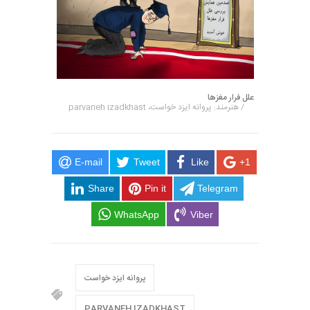
علل فرار مغزها
/ هنرمند: پروانه ایزد خواست، parvaneh izadkhast
E-mail
Tweet
Like
+1
Share
Pin it
Telegram
WhatsApp
Viber
پروانه ایزد خواست
PARVANEH IZADKHAST