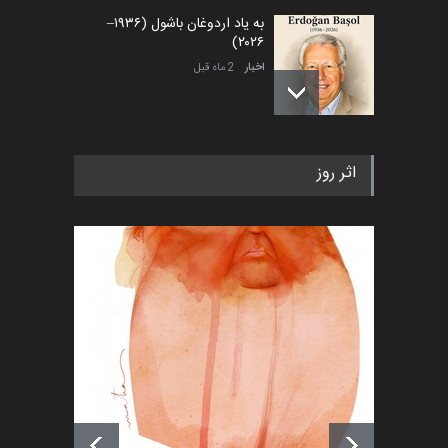
به یاد اردوغان باشول (۱۹۳۶–
۲۰۲۶)
اخبار
2 ماه قبل
رویداد کارگاهی کارتون و پوستر
اثر روز
«ایران سربلند» به ا…
اخبار
6 ماه قبل
فراخوان رویداد کارگاهی کارتون و
پوستر "ایران سربل…
اخبار
6 ماه قبل
لیست شرکت کنندگان یازدهمین
جشنواره بین‌المللی کا…