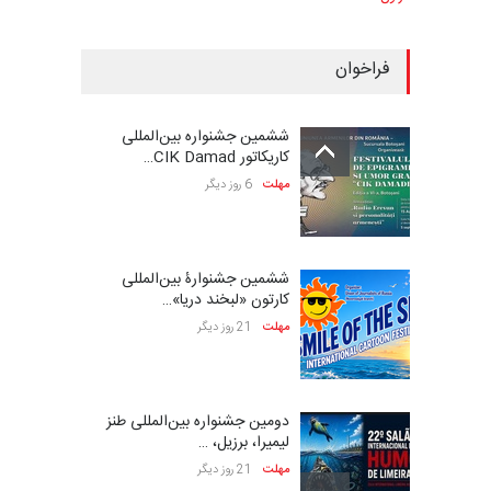
فراخوان
ششمین جشنواره بین‌المللی
کاریکاتور CIK Damad…
مهلت
6 روز دیگر
ششمین جشنوارۀ بین‌المللی
کارتون «لبخند دریا»…
مهلت
21 روز دیگر
دومین جشنواره بین‌المللی طنز
لیمیرا، برزیل، …
مهلت
21 روز دیگر