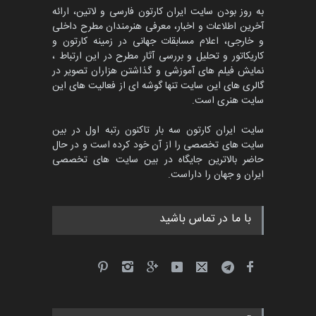
به روز بودن سایت ایران کارتون فارسی و لاتین، ارائه
آخرین اطلاعات و اخبار، معرفی هنرمندان مطرح داخلی
و خارجی، اعلام مسابقات جهانی در زمینه کارتون و
کاریکاتور و تحلیل و بررسی آثار مطرح در این ارتباط ،
مسابقۀ بین‌المللی کارتون و
کاریکاتور «البغلی…
نمایش فیلم های آموزشی و گذاشتن هزاران تصویر در
گالری های این سایت تنها گوشه ای از فعالیت های این
مهلت
3 ماه دیگر
سایت هنری است.
سایت ایران کارتون سه بار تاکنون رتبه اول در بین
سایت های تخصصی را از آن خود کرده است و در حال
پنجمین مسابقۀ بین‌المللی
حاضر بالاترین جایگاه در بین سایت های تخصصی
کارتون CARTUNION ، …
ایران و جهان را داراست.
مهلت
3 ماه دیگر
با ما در تماس باشید
جشنواره بین‌المللی کارتون
مدارس پرتغال، ۲۰۲۷
مهلت
4 ماه دیگر