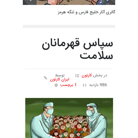
گالری آثار خلیج فارس و تنگه هرمز
سپاس قهرمانان
سلامت
در بخش
کارتون
توسط
ایران کارتون
986 بازدید
1 برچسب