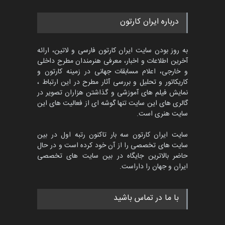
مسابقه بین‌المللی کارتون آیدین
درباره ایران کارتون
دوغان، ترکیه،…
مهلت
2 ماه دیگر
به روز بودن سایت ایران کارتون فارسی و لاتین، ارائه
آخرین اطلاعات و اخبار، معرفی هنرمندان مطرح داخلی
و خارجی، اعلام مسابقات جهانی در زمینه کارتون و
کاریکاتور و تحلیل و بررسی آثار مطرح در این ارتباط ،
پنجمین مسابقۀ بین‌المللی
کارتون CARTUNION ، …
نمایش فیلم های آموزشی و گذاشتن هزاران تصویر در
گالری های این سایت تنها گوشه ای از فعالیت های این
مهلت
3 ماه دیگر
سایت هنری است.
سایت ایران کارتون سه بار تاکنون رتبه اول در بین
سایت های تخصصی را از آن خود کرده است و در حال
مسابقۀ بین‌المللی کارتون و
حاضر بالاترین جایگاه در بین سایت های تخصصی
کاریکاتور «البغلی…
ایران و جهان را داراست.
مهلت
3 ماه دیگر
با ما در تماس باشید
جشنواره بین‌المللی کارتون
مدارس پرتغال، ۲۰۲۷