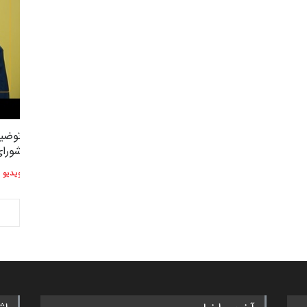
توضیحات استاد دوست محمدی عضو
توضیح
2,604
3
شورای هنری…
شورای
ویدیو
ویدیو