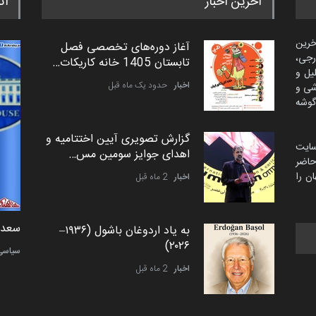
آخرین اخبار
اث
خرین
آغاز دوره‌های تخصصی فصل
رجی،
تابستان 1405 خانه کاریکات…
لیل و
اخبار
حدود یک ماه قبل
شی و
گوشه
گزارش تصویری آیین اختتامیه و
سایت
اهدای جوایز سومین مس…
اضر
ن را
اخبار
2 ماه قبل
دمیر نواک از کرواسی
سعد ا
به یاد اردوغان باشول (۱۹۳۶–
۲۰۲۶)
کارتون
سیاسی
اخبار
2 ماه قبل