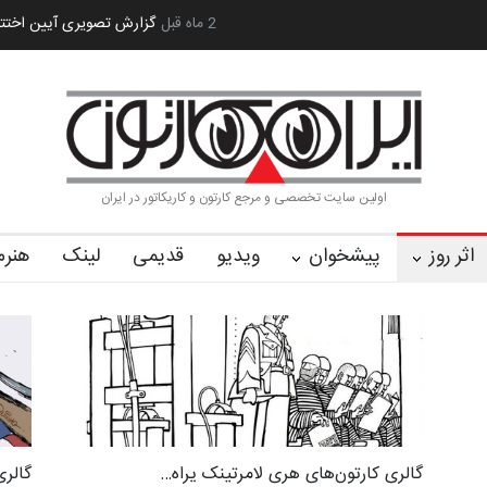
رویداد کارگاهی کارتون و پوستر «ایران سربلند»…
2 ماه قبل
به یاد اردوغان باشول (۱۹۳۶–۲۰۲۶)
اولین سایت تخصصی و مرجع کارتون و کاریکاتور در ایران
اثر روز
پیشخوان
ویدیو
قدیمی
لینک
هنرم
گالری کارتون‌های هری لامرتینک یراه…
گالری