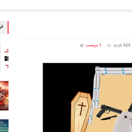
فر
529 بازدید
1 برچسب