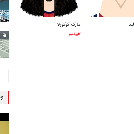
ند
مارک کوکورلا
کاریکاتور
وی