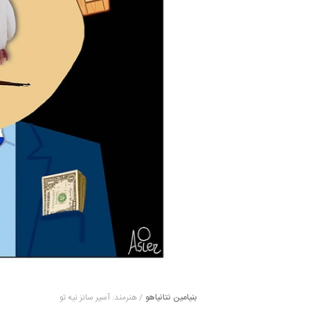
بنیامین نتانیاهو
/ هنرمند: آسیر سانز نیه تو