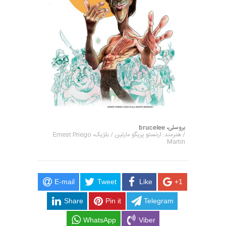
بروسلی، brucelee
/ هنرمند: ارنستو پریگو مارتین / بلژیک، Ernest Priego
Martin
E-mail
Tweet
Like
+1
Share
Pin it
Telegram
WhatsApp
Viber