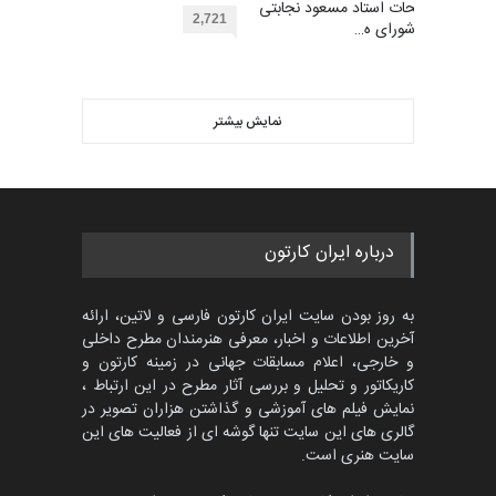
مهلت
توضیحات استاد مسعود نجابتی
2 ماه دیگر
گرگلی باکاس…
2,721
عضو شورای ه…
گالری
28 روز قبل
ویدیو
اولین مسابقۀ بین‌المللی کارتون
کتابخانۀ ممتا…
نمایش بیشتر
بهترین آثار کارتون جهان بخش -
مهلت
2 ماه دیگر
453
گالری
حدود یک ماه قبل
مسابقه بین‌المللی کارتون آیدین
درباره ایران کارتون
دوغان، ترکیه،…
مهلت
2 ماه دیگر
به روز بودن سایت ایران کارتون فارسی و لاتین، ارائه
آخرین اطلاعات و اخبار، معرفی هنرمندان مطرح داخلی
و خارجی، اعلام مسابقات جهانی در زمینه کارتون و
کاریکاتور و تحلیل و بررسی آثار مطرح در این ارتباط ،
مسابقۀ بین‌المللی کارتون و
کاریکاتور «البغلی…
نمایش فیلم های آموزشی و گذاشتن هزاران تصویر در
گالری های این سایت تنها گوشه ای از فعالیت های این
مهلت
3 ماه دیگر
سایت هنری است.