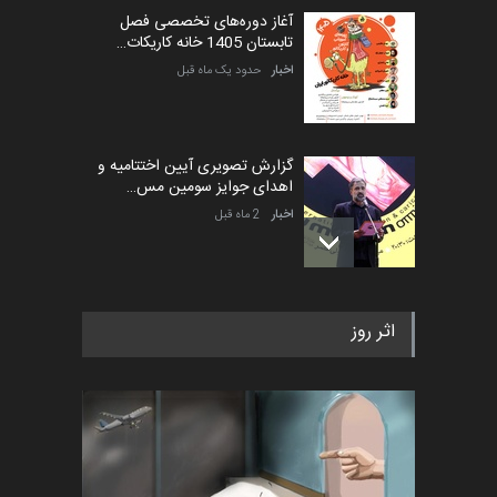
آغاز دوره‌های تخصصی فصل
تابستان 1405 خانه کاریکات…
اخبار
حدود یک ماه قبل
گزارش تصویری آیین اختتامیه و
اهدای جوایز سومین مس…
اخبار
2 ماه قبل
به یاد اردوغان باشول (۱۹۳۶–
اثر روز
۲۰۲۶)
اخبار
2 ماه قبل
رویداد کارگاهی کارتون و پوستر
«ایران سربلند» به ا…