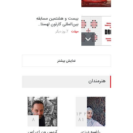
بیست و هشتمین مسابقه
بین‌المللی کارتون لهستا…
مهلت
7 روز دیگر
ششمین جشنواره بین‌المللی
نمایش بیشتر
کاریکاتور CIK Damad…
مهلت
7 روز دیگر
هنرمندان
فراخوان مسابقۀ بین‌المللی
کارتون و تصویرگری،…
مهلت
7 روز دیگر
5
4
2
1
4
2
8
8
1
راضیه درزی
کریس ون ای اس