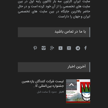
سایت ایران کارتون سه بار تاکنون رتبه اول در بین
سایت های تخصصی را از آن خود کرده است و در حال
پنجمین مسابقۀ بین‌المللی
حاضر بالاترین جایگاه در بین سایت های تخصصی
کارتون CARTUNION ، …
ایران و جهان را داراست.
مهلت
3 ماه دیگر
با ما در تماس باشید
جشنواره بین‌المللی کارتون
مدارس پرتغال، ۲۰۲۷
مهلت
4 ماه دیگر
آخرین اخبار
پنجمین مسابقۀ بین‌المللی
کارتون طنز «کلاه‌ای…
لیست شرکت کنندگان یازدهمین
مهلت
5 ماه دیگر
جشنواره بین‌المللی کا…
اخبار
حدود 5 ساعت قبل