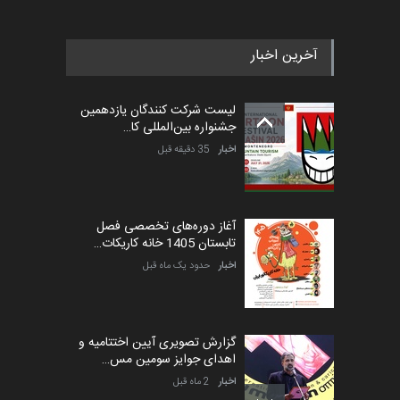
آخرین اخبار
پنجمین مسابقۀ بین‌المللی
کارتون طنز «کلاه‌ای…
لیست شرکت کنندگان یازدهمین
مهلت
5 ماه دیگر
جشنواره بین‌المللی کا…
اخبار
35 دقیقه قبل
آغاز دوره‌های تخصصی فصل
تابستان 1405 خانه کاریکات…
اخبار
حدود یک ماه قبل
گزارش تصویری آیین اختتامیه و
اهدای جوایز سومین مس…
اخبار
2 ماه قبل