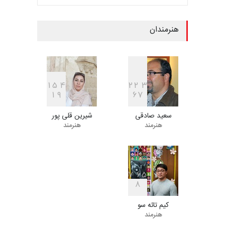
مهلت
7 روز دیگر
هنرمندان
فراخوان مسابقۀ بین‌المللی
کارتون و تصویرگری،…
مهلت
7 روز دیگر
1
5
4
2
2
3
1
9
6
7
سعید صادقی
شیرین قلی پور
ششمین جشنوارۀ بین‌المللی
هنرمند
هنرمند
کارتون «لبخند دریا»…
مهلت
22 روز دیگر
7
6
5
8
دومین جشنواره بین‌المللی طنز
لیمیرا، برزیل، …
کیم تائه سو
مهلت
22 روز دیگر
هنرمند