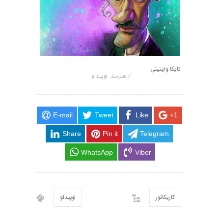
تایکا وایتیتی
/ هنرمند: لوپیداو
E-mail
Tweet
Like
+1
Share
Pin it
Telegram
WhatsApp
Viber
کاریکاتور
لوپیداو