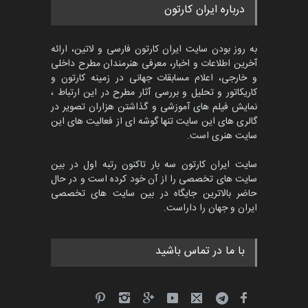
مسابقه بین‌المللی کارتون آیدین
درباره ایران کارتون
دوغان، ترکیه،…
مهلت
2 ماه دیگر
به روز بودن سایت ایران کارتون فارسی و لاتین، ارائه
آخرین اطلاعات و اخبار، معرفی هنرمندان مطرح داخلی
و خارجی، اعلام مسابقات جهانی در زمینه کارتون و
کاریکاتور و تحلیل و بررسی آثار مطرح در این ارتباط ،
مسابقۀ بین‌المللی کارتون و
کاریکاتور «البغلی…
نمایش فیلم های آموزشی و گذاشتن هزاران تصویر در
گالری های این سایت تنها گوشه ای از فعالیت های این
مهلت
3 ماه دیگر
سایت هنری است.
سایت ایران کارتون سه بار تاکنون رتبه اول در بین
سایت های تخصصی را از آن خود کرده است و در حال
پنجمین مسابقۀ بین‌المللی
حاضر بالاترین جایگاه در بین سایت های تخصصی
کارتون CARTUNION ، …
ایران و جهان را داراست.
مهلت
3 ماه دیگر
با ما در تماس باشید
جشنواره بین‌المللی کارتون
مدارس پرتغال، ۲۰۲۷
مهلت
4 ماه دیگر