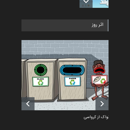
فراخوان رویداد کارگاهی کارتون و
اثر روز
پوستر "ایران سربل…
اخبار
6 ماه قبل
تسلیت به همکار | سهراب خیری
اخبار
6 ماه قبل
آغاز دوره‌های تخصصی فصل
تابستان 1405 خانه کاریکات…
اخبار
حدود یک ماه قبل
دمیر نواک از کرواسی
کارتون