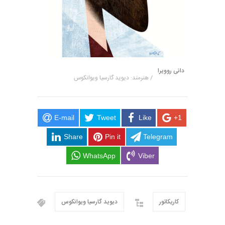
دانی روویرا
/ هنرمند: دیوید گارسیا ویوانکوس
E-mail
Tweet
Like
+1
Share
Pin it
Telegram
WhatsApp
Viber
کاریکاتور
دیوید گارسیا ویوانکوس