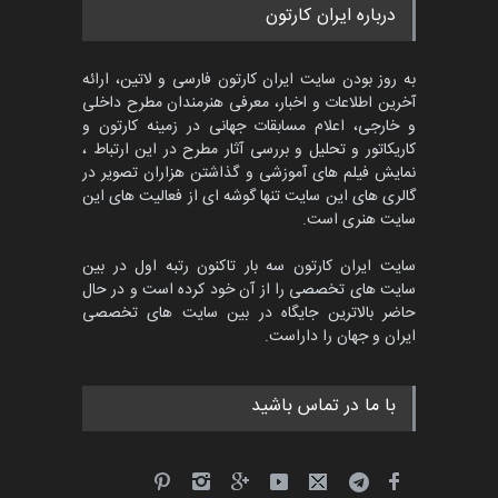
مسابقۀ بین‌المللی کارتون و
درباره ایران کارتون
کاریکاتور «البغلی…
مهلت
3 ماه دیگر
به روز بودن سایت ایران کارتون فارسی و لاتین، ارائه
آخرین اطلاعات و اخبار، معرفی هنرمندان مطرح داخلی
و خارجی، اعلام مسابقات جهانی در زمینه کارتون و
کاریکاتور و تحلیل و بررسی آثار مطرح در این ارتباط ،
پنجمین مسابقۀ بین‌المللی
کارتون CARTUNION ، …
نمایش فیلم های آموزشی و گذاشتن هزاران تصویر در
گالری های این سایت تنها گوشه ای از فعالیت های این
مهلت
3 ماه دیگر
سایت هنری است.
سایت ایران کارتون سه بار تاکنون رتبه اول در بین
سایت های تخصصی را از آن خود کرده است و در حال
جشنواره بین‌المللی کارتون
حاضر بالاترین جایگاه در بین سایت های تخصصی
مدارس پرتغال، ۲۰۲۷
ایران و جهان را داراست.
مهلت
4 ماه دیگر
با ما در تماس باشید
پنجمین مسابقۀ بین‌المللی
کارتون طنز «کلاه‌ای…
مهلت
5 ماه دیگر