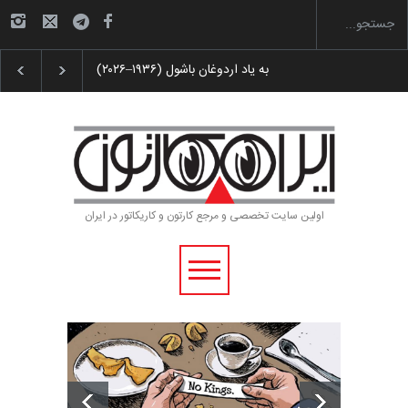
 پوستر «ایران سربلند»…
به یاد اردوغان باشول (۱۹۳۶–۲۰۲۶)
اولین سایت تخصصی و مرجع کارتون و کاریکاتور در ایران