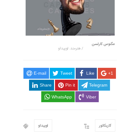
مگنوس کارلسن
/ هنرمند: لوپیداو
E-mail
Tweet
Like
+1
Share
Pin it
Telegram
WhatsApp
Viber
کاریکاتور
لوپیداو