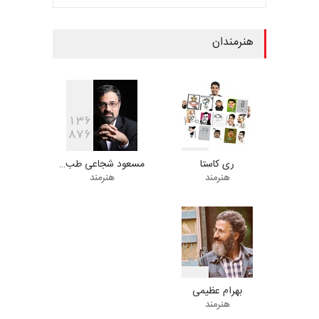
مهلت
9 روز دیگر
هنرمندان
ششمین جشنواره بین‌المللی
کاریکاتور CIK Damad…
مهلت
9 روز دیگر
1
3
6
1
0
5
8
7
6
1
ری کاستا
مسعود شجاعی طب…
ششمین جشنوارۀ بین‌المللی
هنرمند
هنرمند
کارتون «لبخند دریا»…
مهلت
24 روز دیگر
2
2
0
3
9
دهمین جشنوارۀ بین‌المللی
کارتون گالوی ، ایرل…
بهرام عظیمی
مهلت
25 روز دیگر
هنرمند