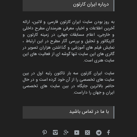
مسابقۀ بین‌المللی کارتون و
درباره ایران کارتون
کاریکاتور «البغلی…
مهلت
3 ماه دیگر
به روز بودن سایت ایران کارتون فارسی و لاتین، ارائه
آخرین اطلاعات و اخبار، معرفی هنرمندان مطرح داخلی
و خارجی، اعلام مسابقات جهانی در زمینه کارتون و
کاریکاتور و تحلیل و بررسی آثار مطرح در این ارتباط ،
جشنواره بین‌المللی کارتون
مدارس پرتغال، ۲۰۲۷
نمایش فیلم های آموزشی و گذاشتن هزاران تصویر در
گالری های این سایت تنها گوشه ای از فعالیت های این
مهلت
4 ماه دیگر
سایت هنری است.
سایت ایران کارتون سه بار تاکنون رتبه اول در بین
سایت های تخصصی را از آن خود کرده است و در حال
پنجمین مسابقۀ بین‌المللی
حاضر بالاترین جایگاه در بین سایت های تخصصی
کارتون طنز «کلاه‌ای…
ایران و جهان را داراست.
مهلت
5 ماه دیگر
با ما در تماس باشید