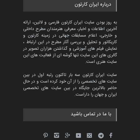
مسابقه بین‌المللی کارتون آیدین
درباره ایران کارتون
دوغان، ترکیه،…
مهلت
2 ماه دیگر
به روز بودن سایت ایران کارتون فارسی و لاتین، ارائه
آخرین اطلاعات و اخبار، معرفی هنرمندان مطرح داخلی
و خارجی، اعلام مسابقات جهانی در زمینه کارتون و
کاریکاتور و تحلیل و بررسی آثار مطرح در این ارتباط ،
مسابقۀ بین‌المللی کارتون و
کاریکاتور «البغلی…
نمایش فیلم های آموزشی و گذاشتن هزاران تصویر در
گالری های این سایت تنها گوشه ای از فعالیت های این
مهلت
3 ماه دیگر
سایت هنری است.
سایت ایران کارتون سه بار تاکنون رتبه اول در بین
سایت های تخصصی را از آن خود کرده است و در حال
پنجمین مسابقۀ بین‌المللی
حاضر بالاترین جایگاه در بین سایت های تخصصی
کارتون CARTUNION ، …
ایران و جهان را داراست.
مهلت
3 ماه دیگر
با ما در تماس باشید
جشنواره بین‌المللی کارتون
مدارس پرتغال، ۲۰۲۷
مهلت
4 ماه دیگر