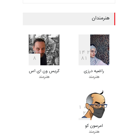
مهلت
7 روز دیگر
هنرمندان
فراخوان مسابقۀ بین‌المللی
کارتون و تصویرگری،…
مهلت
7 روز دیگر
5
4
2
1
4
2
8
8
1
راضیه درزی
کریس ون ای اس
ششمین جشنوارۀ بین‌المللی
هنرمند
هنرمند
کارتون «لبخند دریا»…
مهلت
22 روز دیگر
1
0
7
2
دومین جشنواره بین‌المللی طنز
لیمیرا، برزیل، …
امرسون کو
مهلت
22 روز دیگر
هنرمند