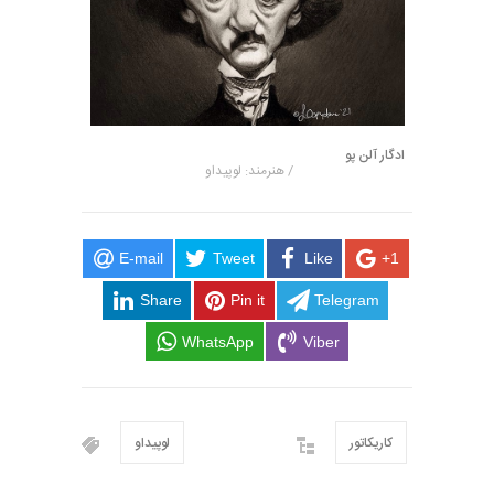
ادگار آلن پو
/ هنرمند: لوپیداو
E-mail
Tweet
Like
+1
Share
Pin it
Telegram
WhatsApp
Viber
کاریکاتور
لوپیداو