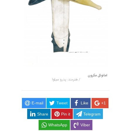
امانوئل مکرون
/ هنرمند: پدرو سیلوا
E-mail
Tweet
Like
+1
Share
Pin it
Telegram
WhatsApp
Viber