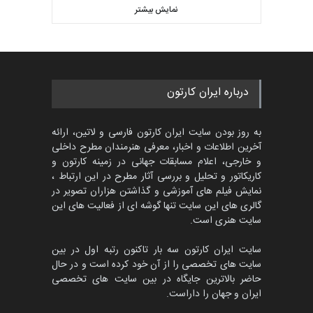
کتابخانۀ ممتا…
نمایش بیشتر
بهترین آثار کارتون جهان بخش -
مهلت
2 ماه دیگر
453
گالری
حدود یک ماه قبل
مسابقه بین‌المللی کارتون آیدین
درباره ایران کارتون
دوغان، ترکیه،…
مهلت
2 ماه دیگر
به روز بودن سایت ایران کارتون فارسی و لاتین، ارائه
آخرین اطلاعات و اخبار، معرفی هنرمندان مطرح داخلی
و خارجی، اعلام مسابقات جهانی در زمینه کارتون و
کاریکاتور و تحلیل و بررسی آثار مطرح در این ارتباط ،
مسابقۀ بین‌المللی کارتون و
کاریکاتور «البغلی…
نمایش فیلم های آموزشی و گذاشتن هزاران تصویر در
گالری های این سایت تنها گوشه ای از فعالیت های این
مهلت
3 ماه دیگر
سایت هنری است.
سایت ایران کارتون سه بار تاکنون رتبه اول در بین
سایت های تخصصی را از آن خود کرده است و در حال
پنجمین مسابقۀ بین‌المللی
حاضر بالاترین جایگاه در بین سایت های تخصصی
کارتون CARTUNION ، …
ایران و جهان را داراست.
مهلت
3 ماه دیگر