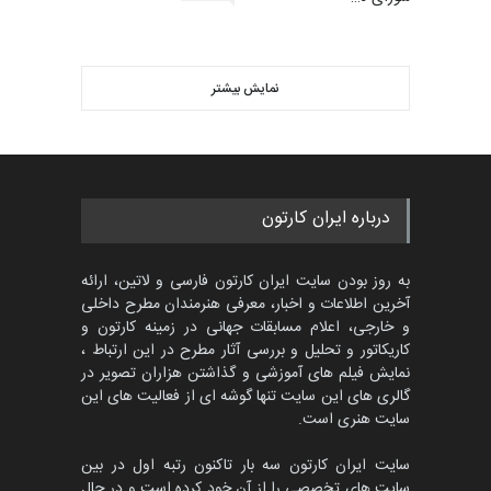
گالری
30 روز قبل
ویدیو
اولین مسابقۀ بین‌المللی کارتون
کتابخانۀ ممتا…
نمایش بیشتر
بهترین آثار کارتون جهان بخش -
مهلت
2 ماه دیگر
453
گالری
حدود یک ماه قبل
مسابقه بین‌المللی کارتون آیدین
درباره ایران کارتون
دوغان، ترکیه،…
مهلت
2 ماه دیگر
به روز بودن سایت ایران کارتون فارسی و لاتین، ارائه
آخرین اطلاعات و اخبار، معرفی هنرمندان مطرح داخلی
و خارجی، اعلام مسابقات جهانی در زمینه کارتون و
کاریکاتور و تحلیل و بررسی آثار مطرح در این ارتباط ،
پنجمین مسابقۀ بین‌المللی
کارتون CARTUNION ، …
نمایش فیلم های آموزشی و گذاشتن هزاران تصویر در
گالری های این سایت تنها گوشه ای از فعالیت های این
مهلت
3 ماه دیگر
سایت هنری است.
سایت ایران کارتون سه بار تاکنون رتبه اول در بین
سایت های تخصصی را از آن خود کرده است و در حال