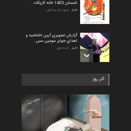
تابستان 1405 خانه کاریکات…
اخبار
حدود یک ماه قبل
گزارش تصویری آیین اختتامیه و
اهدای جوایز سومین مس…
اخبار
2 ماه قبل
به یاد اردوغان باشول (۱۹۳۶–
اثر روز
۲۰۲۶)
اخبار
2 ماه قبل
رویداد کارگاهی کارتون و پوستر
«ایران سربلند» به ا…
اخبار
6 ماه قبل