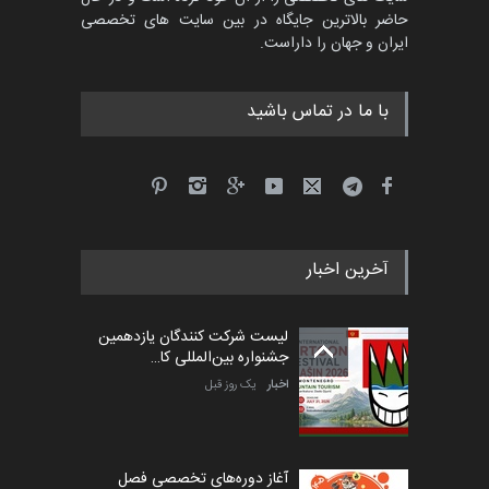
مسابقۀ بین‌المللی کارتون و
حاضر بالاترین جایگاه در بین سایت های تخصصی
کاریکاتور «البغلی…
ایران و جهان را داراست.
مهلت
3 ماه دیگر
با ما در تماس باشید
جشنواره بین‌المللی کارتون
مدارس پرتغال، ۲۰۲۷
مهلت
4 ماه دیگر
آخرین اخبار
پنجمین مسابقۀ بین‌المللی
کارتون طنز «کلاه‌ای…
لیست شرکت کنندگان یازدهمین
مهلت
5 ماه دیگر
جشنواره بین‌المللی کا…
اخبار
یک روز قبل
آغاز دوره‌های تخصصی فصل