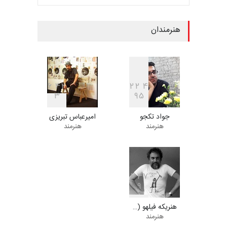
مهلت
9 روز دیگر
هنرمندان
بیست و هشتمین مسابقه
بین‌المللی کارتون لهستا…
مهلت
9 روز دیگر
6
4
2
2
2
4
3
9
5
جواد تکجو
امیرعباس تبریزی
ششمین جشنوارۀ بین‌المللی
هنرمند
هنرمند
کارتون «لبخند دریا»…
مهلت
24 روز دیگر
1
4
7
9
دهمین جشنوارۀ بین‌المللی
کارتون گالوی ، ایرل…
هنریکه فیلهو (…
مهلت
25 روز دیگر
هنرمند