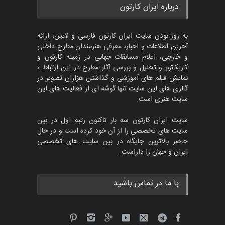
پنجمین مسابقۀ بین‌المللی
درباره ایران کارتون
کارتون CARTUNION ، …
مهلت
3 ماه دیگر
به روز بودن سایت ایران کارتون فارسی و لاتین، ارائه
آخرین اطلاعات و اخبار، معرفی هنرمندان مطرح داخلی
و خارجی، اعلام مسابقات جهانی در زمینه کارتون و
کاریکاتور و تحلیل و بررسی آثار مطرح در این ارتباط ،
جشنواره بین‌المللی کارتون
مدارس پرتغال، ۲۰۲۷
نمایش فیلم های آموزشی و گذاشتن هزاران تصویر در
گالری های این سایت تنها گوشه ای از فعالیت های این
مهلت
4 ماه دیگر
سایت هنری است.
سایت ایران کارتون سه بار تاکنون رتبه اول در بین
سایت های تخصصی را از آن خود کرده است و در حال
پنجمین مسابقۀ بین‌المللی
حاضر بالاترین جایگاه در بین سایت های تخصصی
کارتون طنز «کلاه‌ای…
ایران و جهان را داراست.
مهلت
5 ماه دیگر
با ما در تماس باشید